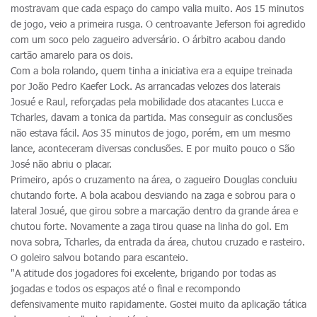
mostravam que cada espaço do campo valia muito. Aos 15 minutos
de jogo, veio a primeira rusga. O centroavante Jeferson foi agredido
com um soco pelo zagueiro adversário. O árbitro acabou dando
cartão amarelo para os dois.
Com a bola rolando, quem tinha a iniciativa era a equipe treinada
por João Pedro Kaefer Lock. As arrancadas velozes dos laterais
Josué e Raul, reforçadas pela mobilidade dos atacantes Lucca e
Tcharles, davam a tonica da partida. Mas conseguir as conclusões
não estava fácil. Aos 35 minutos de jogo, porém, em um mesmo
lance, aconteceram diversas conclusões. E por muito pouco o São
José não abriu o placar.
Primeiro, após o cruzamento na área, o zagueiro Douglas concluiu
chutando forte. A bola acabou desviando na zaga e sobrou para o
lateral Josué, que girou sobre a marcação dentro da grande área e
chutou forte. Novamente a zaga tirou quase na linha do gol. Em
nova sobra, Tcharles, da entrada da área, chutou cruzado e rasteiro.
O goleiro salvou botando para escanteio.
"A atitude dos jogadores foi excelente, brigando por todas as
jogadas e todos os espaços até o final e recompondo
defensivamente muito rapidamente. Gostei muito da aplicação tática