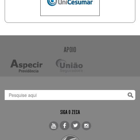
APOIO
SIGA O ZECA