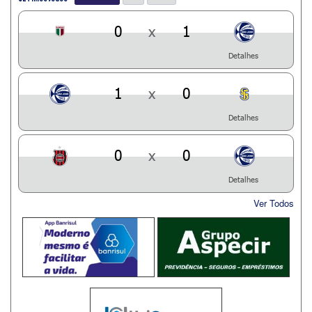
0
x
1
Detalhes
1
x
0
Detalhes
0
x
0
Detalhes
Ver Todos