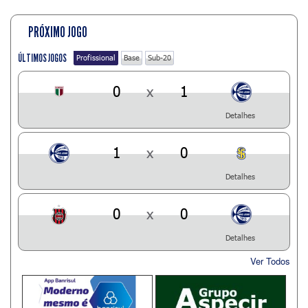
PRÓXIMO JOGO
ÚLTIMOS JOGOS
Profissional
Base
Sub-20
0
x
1
Detalhes
1
x
0
Detalhes
0
x
0
Detalhes
Ver Todos