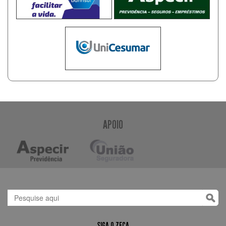
APOIO
SIGA O ZECA