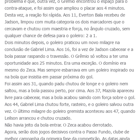
problema é que, outra vez, o Grêmio encontrou o espaço para o
contra-ataque, e foi assim que ampliou o placar aos 4 minutos.
Desta vez, a reação foi rápida. Aos 11, Everton Bala recebeu de
Jadson, limpou com muita categoria os dois marcadores que o
cercavam e chutou com maestria e força, no ângulo cruzado, sem
qualquer chance de defesa para o goleiro: 2 a 1.
Dois minutos depois, o goleiro praticou um novo milagre na
conclusão de Gabriel Lima. Aos 16, foi a vez de Jadson cabecear e a
bola passar raspando o travessão. O Grêmio só voltou a ter uma
oportunidade aos 25 minutos. Era uma exceção. O domínio era
mesmo do Zeca. Mas sempre esbarrava em um goleiro inspirado ou
na bola que insistia em passar próxima do gol.
Foi assim aos 31, quando padu chutou de longe e o goleiro nem
saltou, mas a bola passou perto, por cima. Aos 37, Mazola apareceu
livre para cabecear, mas a bola acabou saindo com força sobre o gol.
Aos 44, Gabriel Lima chutou forte, rasteiro, e o goleiro salvou outra
vez. O último milagre do goleiro gremista aconteceu aos 47, quando
Leilson arrancou e chutou cruzado.
Não havia jeito da bola entrar. O Zeca acabou derrotado.
Agora, serão dois jogos decisivos contra o Passo Fundo, clube de
melhor campanha da primeira fase da competição. As datas ainda