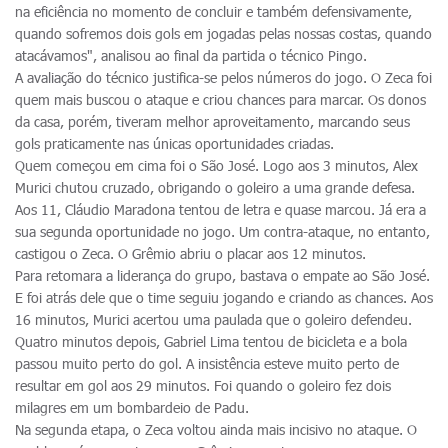
na eficiência no momento de concluir e também defensivamente,
quando sofremos dois gols em jogadas pelas nossas costas, quando
atacávamos", analisou ao final da partida o técnico Pingo.
A avaliação do técnico justifica-se pelos números do jogo. O Zeca foi
quem mais buscou o ataque e criou chances para marcar. Os donos
da casa, porém, tiveram melhor aproveitamento, marcando seus
gols praticamente nas únicas oportunidades criadas.
Quem começou em cima foi o São José. Logo aos 3 minutos, Alex
Murici chutou cruzado, obrigando o goleiro a uma grande defesa.
Aos 11, Cláudio Maradona tentou de letra e quase marcou. Já era a
sua segunda oportunidade no jogo. Um contra-ataque, no entanto,
castigou o Zeca. O Grêmio abriu o placar aos 12 minutos.
Para retomara a liderança do grupo, bastava o empate ao São José.
E foi atrás dele que o time seguiu jogando e criando as chances. Aos
16 minutos, Murici acertou uma paulada que o goleiro defendeu.
Quatro minutos depois, Gabriel Lima tentou de bicicleta e a bola
passou muito perto do gol. A insistência esteve muito perto de
resultar em gol aos 29 minutos. Foi quando o goleiro fez dois
milagres em um bombardeio de Padu.
Na segunda etapa, o Zeca voltou ainda mais incisivo no ataque. O