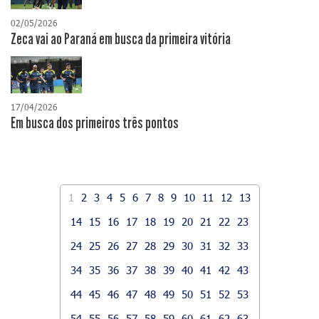
02/05/2026
Zeca vai ao Paraná em busca da primeira vitória
17/04/2026
​Em busca dos primeiros três pontos
1
2
3
4
5
6
7
8
9
10
11
12
13
14
15
16
17
18
19
20
21
22
23
24
25
26
27
28
29
30
31
32
33
34
35
36
37
38
39
40
41
42
43
44
45
46
47
48
49
50
51
52
53
54
55
56
57
58
59
60
61
62
63