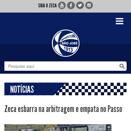
SIGA O ZECA
Toggle
navigati
NOTÍCIAS
Zeca esbarra na arbitragem e empata no Passo