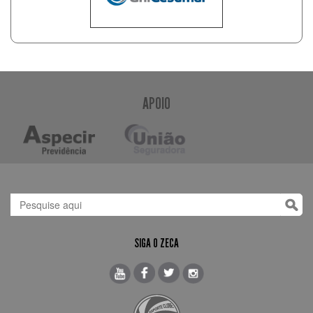
APOIO
SIGA O ZECA