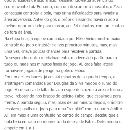
oportunidades de lado a lado. Ressentindo-se da ausência do
centroavante Luiz Eduardo, com um desconforto muscular, o Zeca
conseguia controlar a bola, mas tinha dificuldades para invadir a
área adversária. Antes do gol, o próprio Lissandro havia criado a
melhor oportunidade para marcar, aos 34 minutos, com um chutaço
de fora da área.
Na etapa final, a equipe comandada por Hélio Vieira mostru maior
controle do jogo e insistência nos primeiros minutos, mas, mais
uma vez, criava poucas chances para resolver a partida.
Desesperado contra o rebaixamento, o adversário partiu para o
tudo ou nada nos minutos finais de jogo. Aí, cada falta lateral
tornava-se jogada de perigo ao goleiro Fábio.
Em um destes lances, já aos 44 minutos do segundo tempo, a
arbitragem comandada por Douglas da Silva mudou o rumo do
jogo. A cobrança de falta do lado esquerdo cruzou a área e tocou a
trave, rebotando nos braços do goleiro Fábio, que espalmou para
frente. A partida seguiu, mas, mais de um minuto depois, o árbitro
resolveu paralisar o jogo para uma "reunião" com o quarto árbitro.
Ali, em meio a uma confusão no centro do campo, decidiu que a
bola teria entrado no momento da defesa de Fábio. Determinou o
empate em 1 a 1.