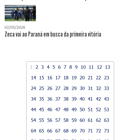
02/05/2026
Zeca vai ao Paraná em busca da primeira vitória
1
2
3
4
5
6
7
8
9
10
11
12
13
14
15
16
17
18
19
20
21
22
23
24
25
26
27
28
29
30
31
32
33
34
35
36
37
38
39
40
41
42
43
44
45
46
47
48
49
50
51
52
53
54
55
56
57
58
59
60
61
62
63
64
65
66
67
68
69
70
71
72
73