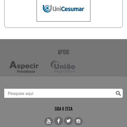
APOIO
SIGA O ZECA