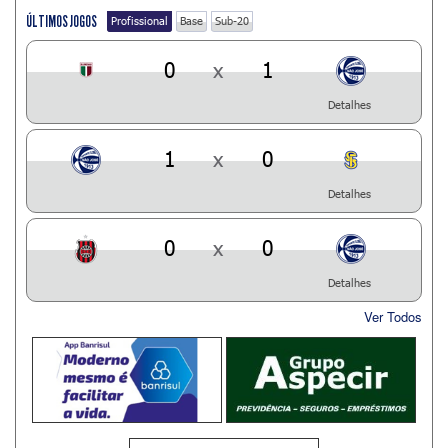
ÚLTIMOS JOGOS
Profissional
Base
Sub-20
0
x
1
Detalhes
1
x
0
Detalhes
0
x
0
Detalhes
Ver Todos