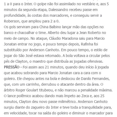
1 a 0 para o Inter. O golpe não foi assimilado no vestiário e, aos 5
minutos da segunda etapa, Dalessandro recebeu passe em
profundidade, às costas dos marcadores, e conseguiu servir a
Roberson, que ampliou para 2 a 0.
Os gols serviram para China Balbino lançar mão das opções no
banco e chacoalhar o time. Alberto deu lugar a Jean Roberto no
meio de campo. No ataque, Cláudio Maradona saiu para Marcio
Jonatan entrar no jogo, e pouco tempo depois, Rafinha foi
substituído por Anderson Canhoto. Em pouco tempo, o estilo de
jogar do São José estava retomado. A bola voltava a circular pelos
pés de Clayton, o maestro que distribuía as jogadas ofensivas.
PRESSÃO -
Foi assim aos 21 minutos, quando deu início à jogada
que acabou sobrando para Marcio Jonatan cara a cara com o
goleiro. Ele chegou antes na bola e deslocou de Danilo Fernandes,
que, com um carrinho, derrubou o atacante dentro da área. O
árbitro Roger Goulart titubeou, e não marcou a penalidade máxima.
O lance polêmico acabou dando mais ímpeto ao Zeca e, aos 25
minutos, Clayton deu novo passe milimétrico. Anderson Canhoto
surgiu diante do zagueiro do Inter e teve toda a tranquilidade para,
em velocidade, tocar na saída do goleiro e diminuir o marcador para