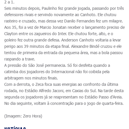
2 a 1.
Seis minutos depois, Paulinho fez grande jogada, passando por três
defensores rivais e servindo novamente ao Canhoto. Ele chutou
rasteiro e cruzado, mas dessa vez Danilo Fernandes fez um milagre.
Aos 35, foi a vez de Marcio Jonatan receber o lançamento preciso de
Clayton entre os zagueiros do Inter. Ele chutou forte, alto, e o
goleiro fez outra grande defesa. Anderson Canhoto voltaria a levar
perigo aos 39 minutos da etapa final. Alexandre Bindé cruzou e ele
tentou de primeira da entrada da pequena área, mas a bola passou
raspando a trave.
A pressão do São José permanecia. Só foi desfeita quando a
catimba dos jogadores do Internacional não foi coibida pela
arbitragem nos minutos finais.
Com a derrota, o Zeca foca suas energias ao confronto da última
rodada, no Estádio Alfredo Jaconi, em Caxias do Sul. Na tarde desta
segunda os jogadores já se reapresentam no Estádio Passo d'Areia.
No dia seguinte, voltam à concentração para o jogo de quarta-feira.
(Imagem: Zero Hora)