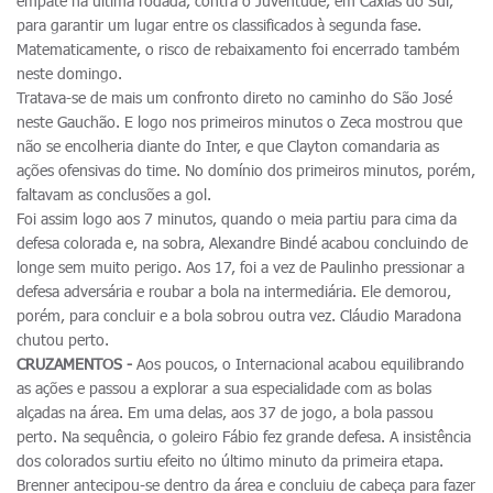
empate na última rodada, contra o Juventude, em Caxias do Sul,
para garantir um lugar entre os classificados à segunda fase.
Matematicamente, o risco de rebaixamento foi encerrado também
neste domingo.
Tratava-se de mais um confronto direto no caminho do São José
neste Gauchão. E logo nos primeiros minutos o Zeca mostrou que
não se encolheria diante do Inter, e que Clayton comandaria as
ações ofensivas do time. No domínio dos primeiros minutos, porém,
faltavam as conclusões a gol.
Foi assim logo aos 7 minutos, quando o meia partiu para cima da
defesa colorada e, na sobra, Alexandre Bindé acabou concluindo de
longe sem muito perigo. Aos 17, foi a vez de Paulinho pressionar a
defesa adversária e roubar a bola na intermediária. Ele demorou,
porém, para concluir e a bola sobrou outra vez. Cláudio Maradona
chutou perto.
CRUZAMENTOS -
Aos poucos, o Internacional acabou equilibrando
as ações e passou a explorar a sua especialidade com as bolas
alçadas na área. Em uma delas, aos 37 de jogo, a bola passou
perto. Na sequência, o goleiro Fábio fez grande defesa. A insistência
dos colorados surtiu efeito no último minuto da primeira etapa.
Brenner antecipou-se dentro da área e concluiu de cabeça para fazer