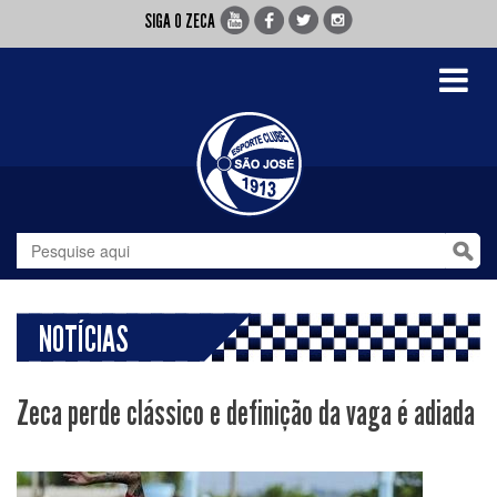
SIGA O ZECA
Toggle
navigati
NOTÍCIAS
Zeca perde clássico e definição da vaga é adiada