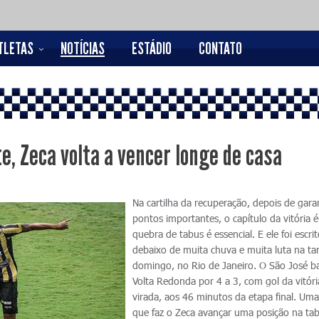
TLETAS
NOTÍCIAS
ESTÁDIO
CONTATO
e, Zeca volta a vencer longe de casa
Na cartilha da recuperação, depois de garan
pontos importantes, o capítulo da vitória é
quebra de tabus é essencial. E ele foi escri
debaixo de muita chuva e muita luta na ta
domingo, no Rio de Janeiro. O São José b
Volta Redonda por 4 a 3, com gol da vitóri
virada, aos 46 minutos da etapa final. Uma 
que faz o Zeca avançar uma posição na tab