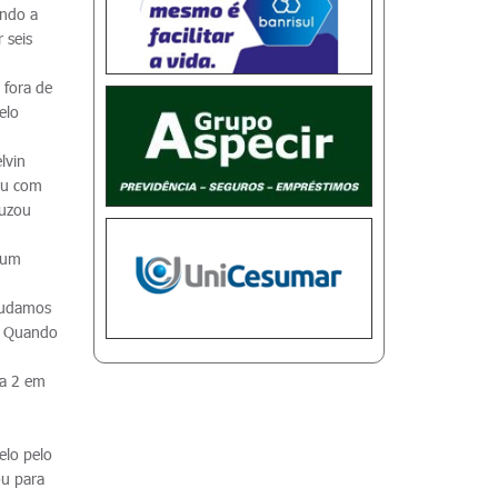
ando a
 seis
 fora de
elo
lvin
rou com
ruzou
 um
 mudamos
s. Quando
 a 2 em
elo pelo
ou para