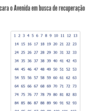
cara o Avenida em busca de recuperação
1
2
3
4
5
6
7
8
9
10
11
12
13
14
15
16
17
18
19
20
21
22
23
24
25
26
27
28
29
30
31
32
33
34
35
36
37
38
39
40
41
42
43
44
45
46
47
48
49
50
51
52
53
54
55
56
57
58
59
60
61
62
63
64
65
66
67
68
69
70
71
72
73
74
75
76
77
78
79
80
81
82
83
84
85
86
87
88
89
90
91
92
93