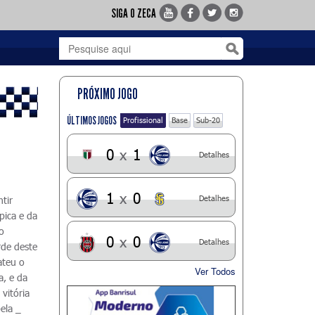
SIGA O ZECA
PRÓXIMO JOGO
ÚLTIMOS JOGOS
Profissional
Base
Sub-20
0
x
1
Detalhes
1
x
0
Detalhes
tir
pica e da
to
0
x
0
Detalhes
rde deste
ateu o
Ver Todos
a, e da
vitória
ela _