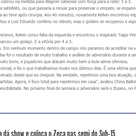
n cobrou na medida para Wagner cabecear com força para a rede: 3 a 3.
 satisfeito, ou que passaria a recuar para preservar o empate, se engano
a ao time após cirurgia. Aos 40 minutos, novamente Kelvin encontrou es
oltou e Luiz Eduardo conferiu no rebote, mas o goleiro se recuperou e es
créscimos, Kelvin corou falta da esquerda e encontrou o inspirado Tiago Pe
arcou um golaço. E a vitória por 4 a 3.
s. Em nenhum momento dentro de campo nós paramos de acreditar na vi
as foi o resultado de muito trabalho e análise do adversário durante a s
uito bons, e jogadores que atacam muito bem a bola aérea ofensiva.
encial, e foi o que trabalhamos muito nos últimos dias. É uma vitória qu
trado desde que eu cheguei. Na verdade, repetimos uma boa atuação, q
rtidas. Agora, é foco total para repetirmos em casa", avaliou China Balbi
encibilidade. No próximo final de semana o adversário será o Ituano, no 
a dá show e coloca o Zeca nas semi do Sub-15