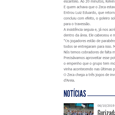
escanteio. Ao 20 minutos, Kelvi
E quem achava que o Zeca estava
Entrou Luiz Eduardo, que retorn
concluiu com efeito, o goleiro s
para o travessão.
A insistência seguia e, já nos a
dentro da área. Ele cabeceou e m
"Os jogadores estão de parabén
todos se entregaram para isso. M
Nós temos cobradores de falta m
Precisávamos aproveitar esse pot
o empenho que o grupo tem mos
vinha acontecendo nas últimas pa
O Zeca chega a três jogos de inv
d'Areia.
NOTÍCIAS
06/10/2019
Gurizad