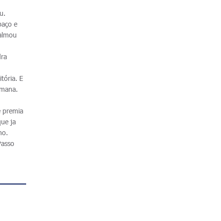
u.
paço e
palmou
dra
tória. E
emana.
e premia
ue ja
no.
Passo