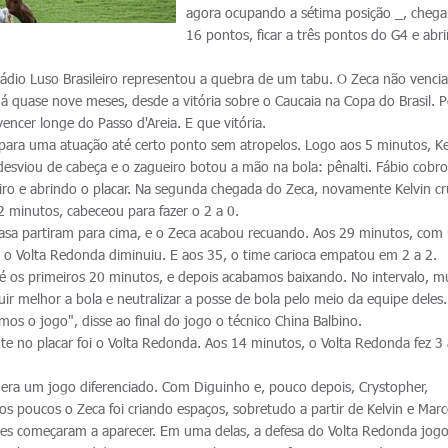
agora ocupando a sétima posição _, cheg
16 pontos, ficar a três pontos do G4 e abrir
stádio Luso Brasileiro representou a quebra de um tabu. O Zeca não vencia
á quase nove meses, desde a vitória sobre o Caucaia na Copa do Brasil. P
encer longe do Passo d'Areia. E que vitória.
 para uma atuação até certo ponto sem atropelos. Logo aos 5 minutos, Ke
 desviou de cabeça e o zagueiro botou a mão na bola: pênalti. Fábio cob
eiro e abrindo o placar. Na segunda chegada do Zeca, novamente Kelvin c
2 minutos, cabeceou para fazer o 2 a 0.
asa partiram para cima, e o Zeca acabou recuando. Aos 29 minutos, com
, o Volta Redonda diminuiu. E aos 35, o time carioca empatou em 2 a 2.
é os primeiros 20 minutos, e depois acabamos baixando. No intervalo,
uir melhor a bola e neutralizar a posse de bola pelo meio da equipe dele
mos o jogo", disse ao final do jogo o técnico China Balbino.
te no placar foi o Volta Redonda. Aos 14 minutos, o Volta Redonda fez 3
e era um jogo diferenciado. Com Diguinho e, pouco depois, Crystopher,
s poucos o Zeca foi criando espaços, sobretudo a partir de Kelvin e Marc
des começaram a aparecer. Em uma delas, a defesa do Volta Redonda jog