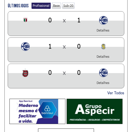
ÚLTIMOS JOGOS
Profissional
Base
Sub-20
0
x
1
Detalhes
1
x
0
Detalhes
0
x
0
Detalhes
Ver Todos