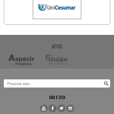
APOIO
SIGA O ZECA