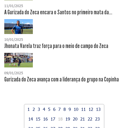
11/01/2025
A Gurizada do Zeca encara o Santos no primeiro mata da...
10/01/2025
Jhonata Varela traz força para o meio de campo do Zeca
09/01/2025
Gurizada do Zeca avança com a liderança do grupo na Copinha
1
2
3
4
5
6
7
8
9
10
11
12
13
14
15
16
17
18
19
20
21
22
23