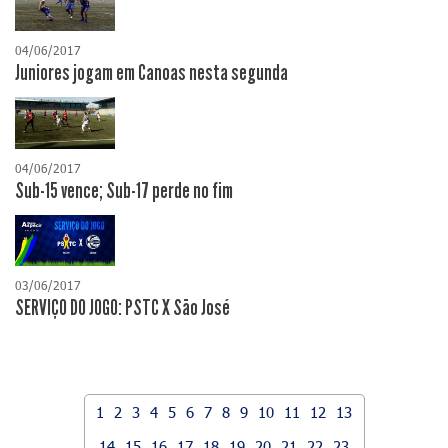
04/06/2017
Juniores jogam em Canoas nesta segunda
04/06/2017
Sub-15 vence; Sub-17 perde no fim
03/06/2017
SERVIÇO DO JOGO: PSTC X São José
1
2
3
4
5
6
7
8
9
10
11
12
13
14
15
16
17
18
19
20
21
22
23