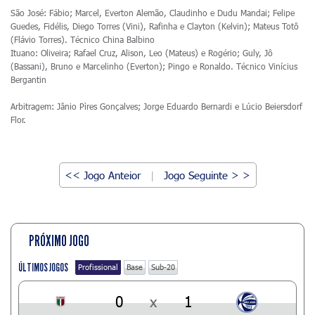
São José: Fábio; Marcel, Everton Alemão, Claudinho e Dudu Mandai; Felipe
Guedes, Fidélis, Diego Torres (Vini), Rafinha e Clayton (Kelvin); Mateus Totô
(Flávio Torres). Técnico China Balbino
Ituano: Oliveira; Rafael Cruz, Alison, Leo (Mateus) e Rogério; Guly, Jô
(Bassani), Bruno e Marcelinho (Everton); Pingo e Ronaldo. Técnico Vinícius
Bergantin
Arbitragem: Jânio Pìres Gonçalves; Jorge Eduardo Bernardi e Lúcio Beiersdorf
Flor.
<< Jogo Anteior
Jogo Seguinte > >
|
PRÓXIMO JOGO
ÚLTIMOS JOGOS
Profissional
Base
Sub-20
0
x
1