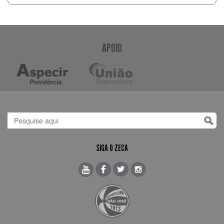
APOIO
SIGA O ZECA