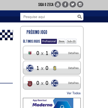
SIGA O ZECA
PRÓXIMO JOGO
ÚLTIMOS JOGOS
Profissional
Base
Sub-20
0
x
1
Detalhes
1
x
0
Detalhes
0
x
0
Detalhes
Ver Todos