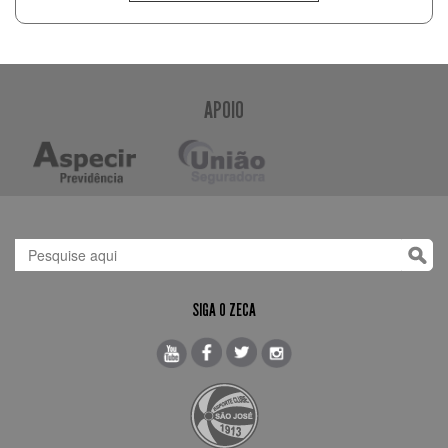
APOIO
SIGA O ZECA