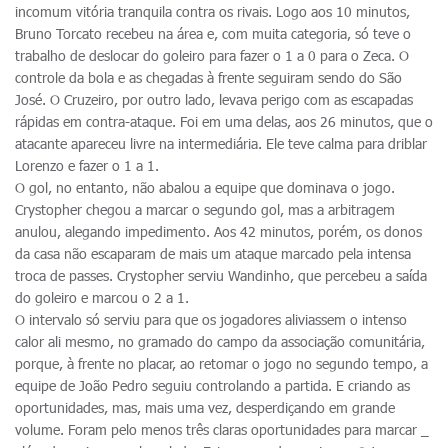
incomum vitória tranquila contra os rivais. Logo aos 10 minutos,
Bruno Torcato recebeu na área e, com muita categoria, só teve o
trabalho de deslocar do goleiro para fazer o 1 a 0 para o Zeca. O
controle da bola e as chegadas à frente seguiram sendo do São
José. O Cruzeiro, por outro lado, levava perigo com as escapadas
rápidas em contra-ataque. Foi em uma delas, aos 26 minutos, que o
atacante apareceu livre na intermediária. Ele teve calma para driblar
Lorenzo e fazer o 1 a 1.
O gol, no entanto, não abalou a equipe que dominava o jogo.
Crystopher chegou a marcar o segundo gol, mas a arbitragem
anulou, alegando impedimento. Aos 42 minutos, porém, os donos
da casa não escaparam de mais um ataque marcado pela intensa
troca de passes. Crystopher serviu Wandinho, que percebeu a saída
do goleiro e marcou o 2 a 1.
O intervalo só serviu para que os jogadores aliviassem o intenso
calor ali mesmo, no gramado do campo da associação comunitária,
porque, à frente no placar, ao retomar o jogo no segundo tempo, a
equipe de João Pedro seguiu controlando a partida. E criando as
oportunidades, mas, mais uma vez, desperdiçando em grande
volume. Foram pelo menos três claras oportunidades para marcar _