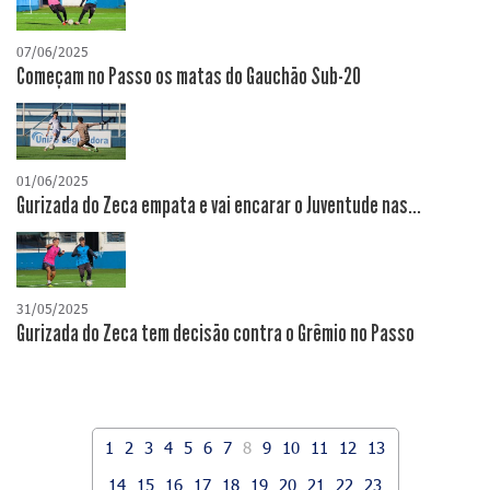
07/06/2025
Começam no Passo os matas do Gauchão Sub-20
01/06/2025
Gurizada do Zeca empata e vai encarar o Juventude nas...
31/05/2025
Gurizada do Zeca tem decisão contra o Grêmio no Passo
1
2
3
4
5
6
7
8
9
10
11
12
13
14
15
16
17
18
19
20
21
22
23