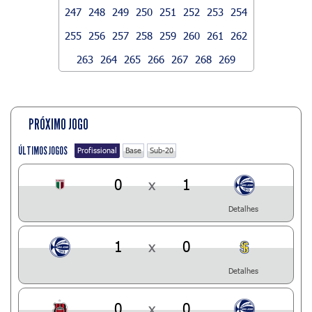
247
248
249
250
251
252
253
254
255
256
257
258
259
260
261
262
263
264
265
266
267
268
269
PRÓXIMO JOGO
ÚLTIMOS JOGOS
Profissional
Base
Sub-20
0
x
1
Detalhes
1
x
0
Detalhes
0
x
0