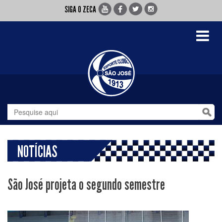
SIGA O ZECA
Toggle
navigati
NOTÍCIAS
São José projeta o segundo semestre