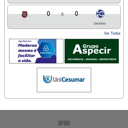
0
x
0
Detalhes
Ver Todos
APOIO