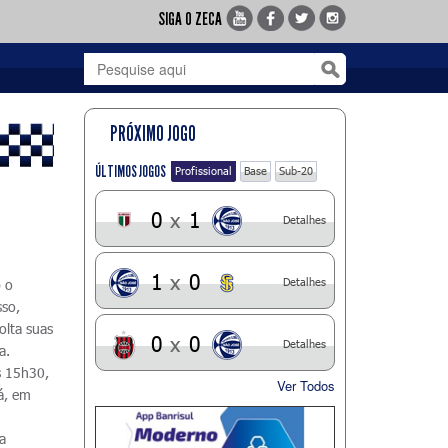
SIGA O ZECA
PRÓXIMO JOGO
ÚLTIMOS JOGOS
Profissional
Base
Sub-20
0
x
1
Detalhes
1
x
0
Detalhes
b o
sso,
olta suas
0
x
0
Detalhes
a.
s 15h30,
Ver Todos
á, em
a