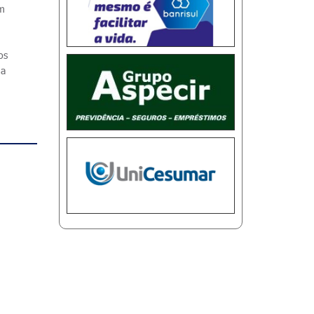
em
os
 a