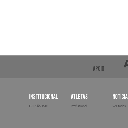
APOIO
INSTITUCIONAL
ATLETAS
NOTÍCI
E.C. São José
Profissional
Ver todas