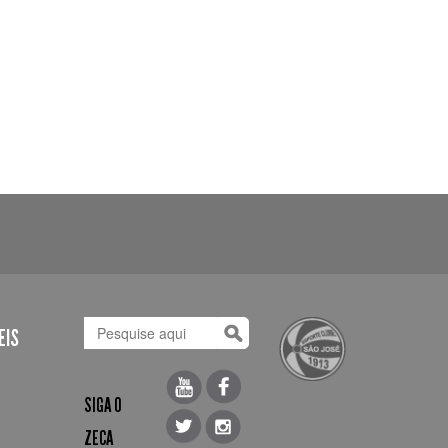
EIS
SIGA O
ZECA