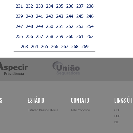
231
232
233
234
235
236
237
238
239
240
241
242
243
244
245
246
247
248
249
250
251
252
253
254
255
256
257
258
259
260
261
262
263
264
265
266
267
268
269
AS
ESTÁDIO
CONTATO
LINKS ÚT
Estádio Passo D’Areia
Fale Conosco
CBF
FGF
BID