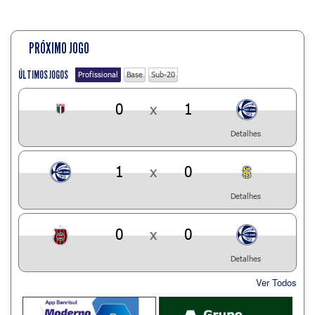
PRÓXIMO JOGO
ÚLTIMOS JOGOS
Profissional
Base
Sub-20
0
x
1
Detalhes
1
x
0
Detalhes
0
x
0
Detalhes
Ver Todos