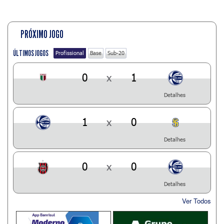
PRÓXIMO JOGO
ÚLTIMOS JOGOS
Profissional
Base
Sub-20
0
x
1
Detalhes
1
x
0
Detalhes
0
x
0
Detalhes
Ver Todos