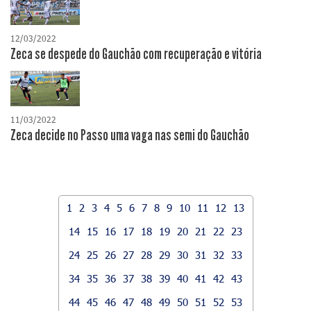
12/03/2022
Zeca se despede do Gauchão com recuperação e vitória
11/03/2022
Zeca decide no Passo uma vaga nas semi do Gauchão
1
2
3
4
5
6
7
8
9
10
11
12
13
14
15
16
17
18
19
20
21
22
23
24
25
26
27
28
29
30
31
32
33
34
35
36
37
38
39
40
41
42
43
44
45
46
47
48
49
50
51
52
53