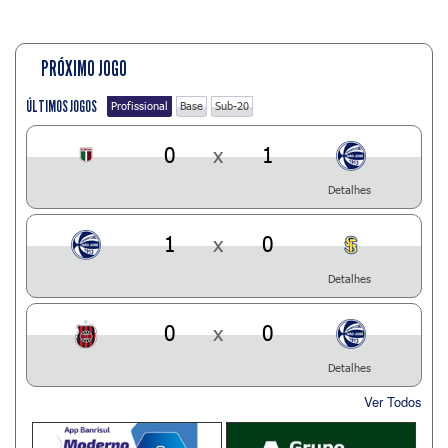
PRÓXIMO JOGO
ÚLTIMOS JOGOS
Profissional
Base
Sub-20
0
x
1
Detalhes
1
x
0
Detalhes
0
x
0
Detalhes
Ver Todos