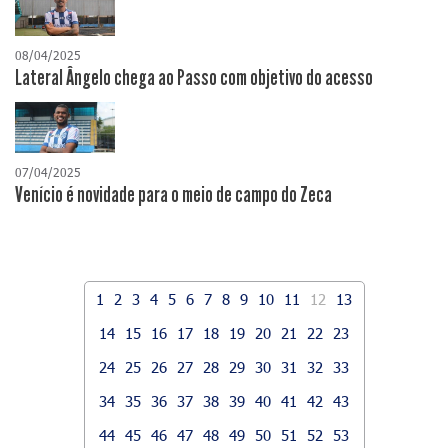
08/04/2025
Lateral Ângelo chega ao Passo com objetivo do acesso
07/04/2025
Venício é novidade para o meio de campo do Zeca
1
2
3
4
5
6
7
8
9
10
11
12
13
14
15
16
17
18
19
20
21
22
23
24
25
26
27
28
29
30
31
32
33
34
35
36
37
38
39
40
41
42
43
44
45
46
47
48
49
50
51
52
53