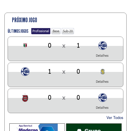
PRÓXIMO JOGO
ÚLTIMOS JOGOS
Profissional
Base
Sub-20
0
x
1
Detalhes
1
x
0
Detalhes
0
x
0
Detalhes
Ver Todos