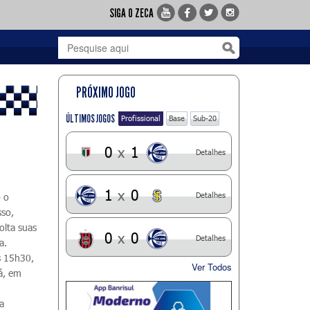
SIGA O ZECA
PRÓXIMO JOGO
ÚLTIMOS JOGOS
Profissional
Base
Sub-20
0
x
1
Detalhes
1
x
0
Detalhes
b o
sso,
olta suas
0
x
0
Detalhes
a.
s 15h30,
Ver Todos
á, em
a