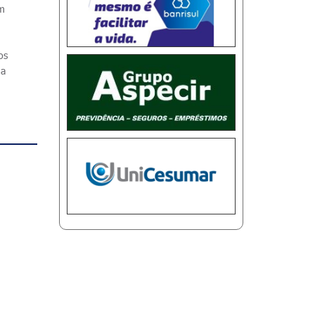
em
os
 a