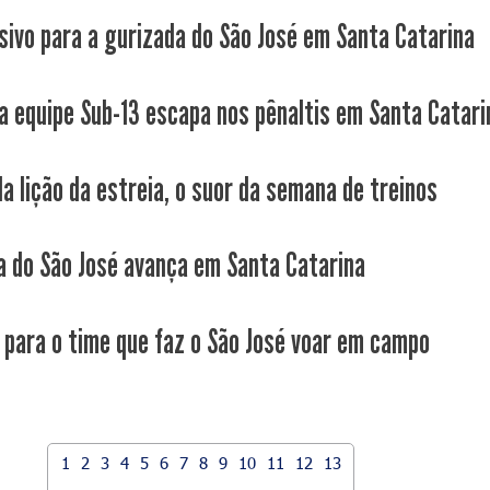
isivo para a gurizada do São José em Santa Catarina
da equipe Sub-13 escapa nos pênaltis em Santa Catari
da lição da estreia, o suor da semana de treinos
a do São José avança em Santa Catarina
 para o time que faz o São José voar em campo
1
2
3
4
5
6
7
8
9
10
11
12
13