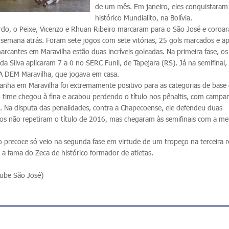
de um mês. Em janeiro, eles conquistaram
histórico Mundialito, na Bolívia.
ardo, o Peixe, Vicenzo e Rhuan Ribeiro marcaram para o São José e coro
 semana atrás. Foram sete jogos com sete vitórias, 25 gols marcados e a
marcantes em Maravilha estão duas incríveis goleadas. Na primeira fase, os
 Silva aplicaram 7 a 0 no SERC Funil, de Tapejara (RS). Já na semifinal,
A DEM Maravilha, que jogava em casa.
nha em Maravilha foi extremamente positivo para as categorias de base
 time chegou à fina e acabou perdendo o título nos pênaltis, com campa
o. Na disputa das penalidades, contra a Chapecoense, ele defendeu duas
os não repetiram o título de 2016, mas chegaram às semifinais com a me
o precoce só veio na segunda fase em virtude de um tropeço na terceira 
 a fama do Zeca de histórico formador de atletas.
ube São José)