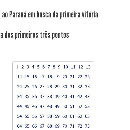
i ao Paraná em busca da primeira vitória
ca dos primeiros três pontos
1
2
3
4
5
6
7
8
9
10
11
12
13
14
15
16
17
18
19
20
21
22
23
24
25
26
27
28
29
30
31
32
33
34
35
36
37
38
39
40
41
42
43
44
45
46
47
48
49
50
51
52
53
54
55
56
57
58
59
60
61
62
63
64
65
66
67
68
69
70
71
72
73