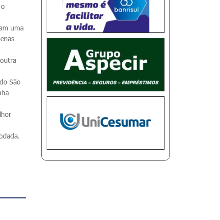
 o
aram uma
penas
 outra
 do São
nha
lhor
rodada.