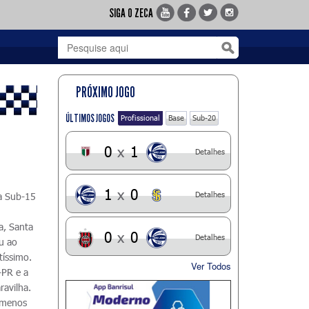
SIGA O ZECA
PRÓXIMO JOGO
ÚLTIMOS JOGOS
Profissional
Base
Sub-20
0
x
1
Detalhes
1
x
0
Detalhes
a Sub-15
a, Santa
0
x
0
Detalhes
u ao
tíssimo.
Ver Todos
-PR e a
ravilha.
m menos