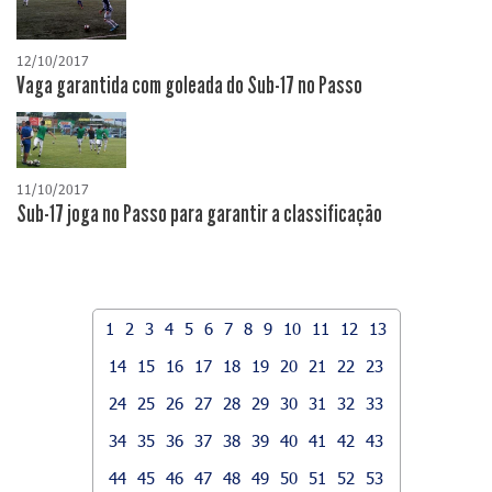
12/10/2017
Vaga garantida com goleada do Sub-17 no Passo
11/10/2017
Sub-17 joga no Passo para garantir a classificação
1
2
3
4
5
6
7
8
9
10
11
12
13
14
15
16
17
18
19
20
21
22
23
24
25
26
27
28
29
30
31
32
33
34
35
36
37
38
39
40
41
42
43
44
45
46
47
48
49
50
51
52
53