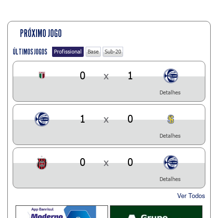
PRÓXIMO JOGO
ÚLTIMOS JOGOS
Profissional
Base
Sub-20
0
x
1
Detalhes
1
x
0
Detalhes
0
x
0
Detalhes
Ver Todos