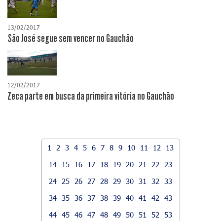
13/02/2017
São José segue sem vencer no Gauchão
12/02/2017
Zeca parte em busca da primeira vitória no Gauchão
1
2
3
4
5
6
7
8
9
10
11
12
13
14
15
16
17
18
19
20
21
22
23
24
25
26
27
28
29
30
31
32
33
34
35
36
37
38
39
40
41
42
43
44
45
46
47
48
49
50
51
52
53