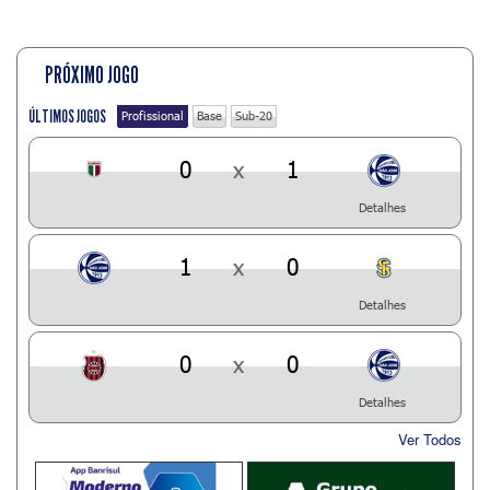
PRÓXIMO JOGO
ÚLTIMOS JOGOS
Profissional
Base
Sub-20
0
x
1
Detalhes
1
x
0
Detalhes
0
x
0
Detalhes
Ver Todos