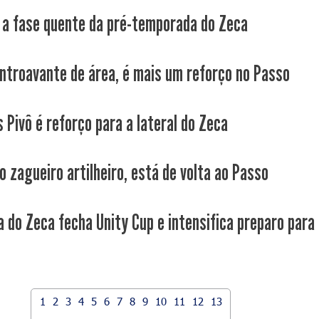
a fase quente da pré-temporada do Zeca
entroavante de área, é mais um reforço no Passo
 Pivô é reforço para a lateral do Zeca
o zagueiro artilheiro, está de volta ao Passo
 do Zeca fecha Unity Cup e intensifica preparo para a
1
2
3
4
5
6
7
8
9
10
11
12
13