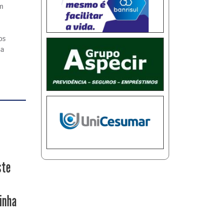
em
os
 a
ste
inha