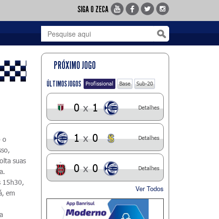
SIGA O ZECA
PRÓXIMO JOGO
ÚLTIMOS JOGOS
Profissional
Base
Sub-20
0
x
1
Detalhes
1
x
0
Detalhes
b o
sso,
olta suas
0
x
0
Detalhes
a.
s 15h30,
Ver Todos
á, em
a