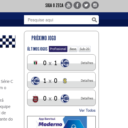
SIGA O ZECA
PRÓXIMO JOGO
ÚLTIMOS JOGOS
Profissional
Base
Sub-20
0
x
1
Detalhes
1
x
0
Detalhes
 Série C
om o
0
x
0
Detalhes
rá
equipe
Ver Todos
l de
iante do