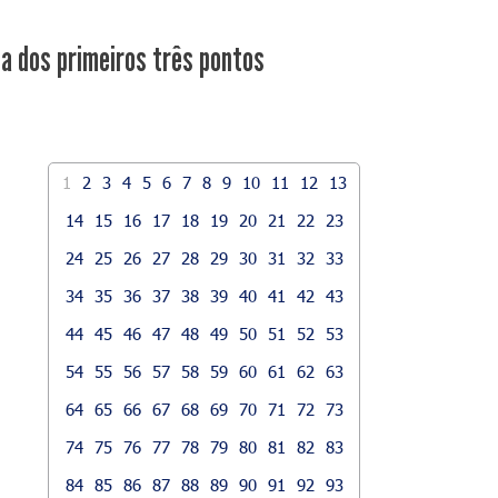
ca dos primeiros três pontos
1
2
3
4
5
6
7
8
9
10
11
12
13
14
15
16
17
18
19
20
21
22
23
24
25
26
27
28
29
30
31
32
33
34
35
36
37
38
39
40
41
42
43
44
45
46
47
48
49
50
51
52
53
54
55
56
57
58
59
60
61
62
63
64
65
66
67
68
69
70
71
72
73
74
75
76
77
78
79
80
81
82
83
84
85
86
87
88
89
90
91
92
93