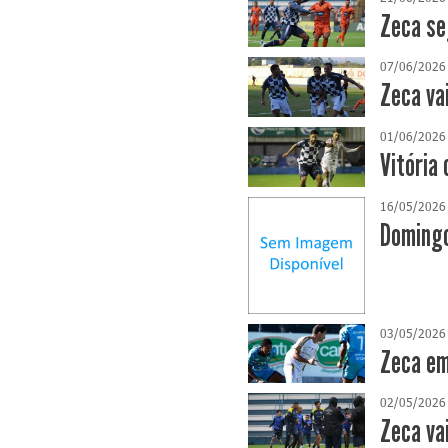
Zeca se
07/06/2026
Zeca va
01/06/2026
Vitória 
16/05/2026
Domingo
03/05/2026
Zeca em
02/05/2026
Zeca va