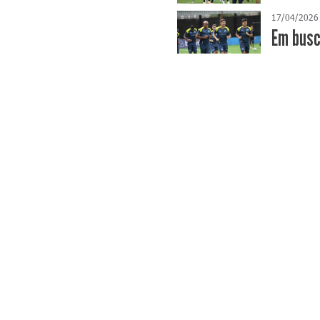
17/04/2026
​Em bus