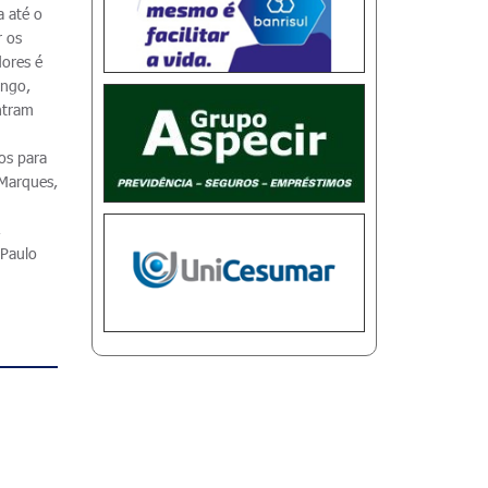
a até o
r os
dores é
ongo,
entram
cos para
 Marques,
,
 Paulo