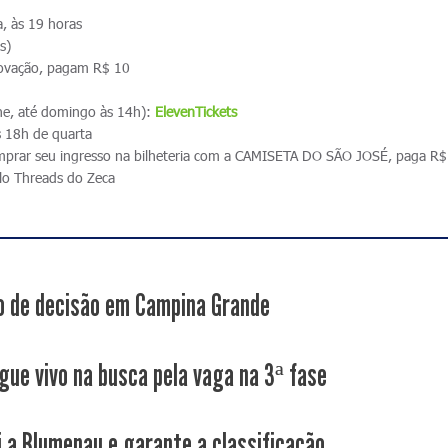
, às 19 horas
s)
ovação, pagam R$ 10
ne, até domingo às 14h):
ElevenTickets
as 18h de quarta
rar seu ingresso na bilheteria com a CAMISETA DO SÃO JOSÉ, paga R$
lo Threads do Zeca
 de decisão em Campina Grande
gue vivo na busca pela vaga na 3ª fase
i a Blumenau e garante a classificação