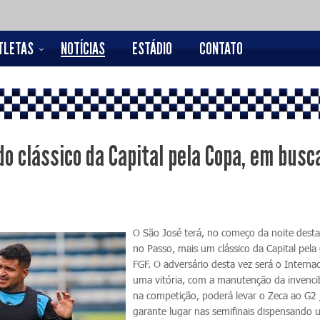
TLETAS
NOTÍCIAS
ESTÁDIO
CONTATO
o clássico da Capital pela Copa, em busc
O São José terá, no começo da noite desta
no Passo, mais um clássico da Capital pela
FGF. O adversário desta vez será o Internac
uma vitória, com a manutenção da invencib
na competição, poderá levar o Zeca ao G2
garante lugar nas semifinais dispensando 