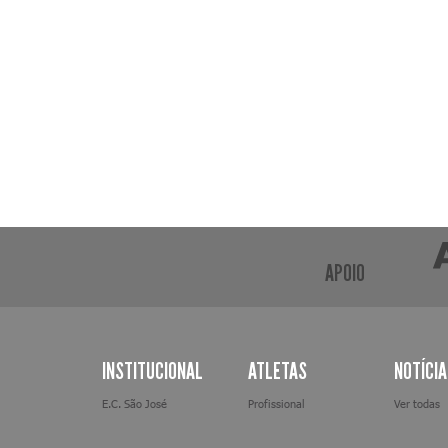
APOIO
INSTITUCIONAL
ATLETAS
NOTÍCI
E.C. São José
Profissional
Ver todas