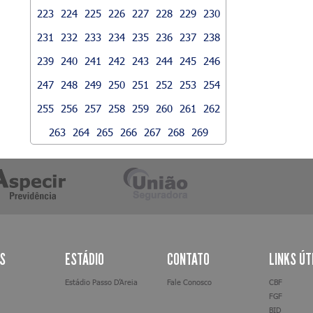
223
224
225
226
227
228
229
230
231
232
233
234
235
236
237
238
239
240
241
242
243
244
245
246
247
248
249
250
251
252
253
254
255
256
257
258
259
260
261
262
263
264
265
266
267
268
269
AS
ESTÁDIO
CONTATO
LINKS ÚT
Estádio Passo D’Areia
Fale Conosco
CBF
FGF
BID