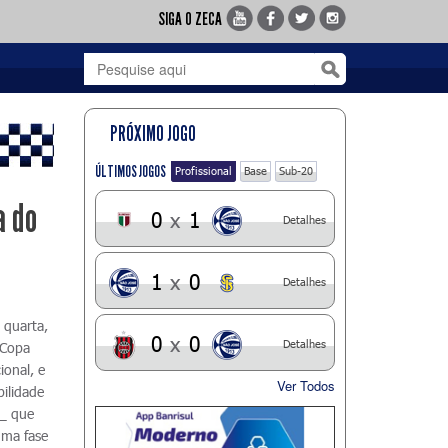
SIGA O ZECA
PRÓXIMO JOGO
ÚLTIMOS JOGOS
Profissional
Base
Sub-20
a do
0
x
1
Detalhes
1
x
0
Detalhes
 quarta,
0
x
0
Detalhes
 Copa
ional, e
Ver Todos
ilidade
 _ que
uma fase