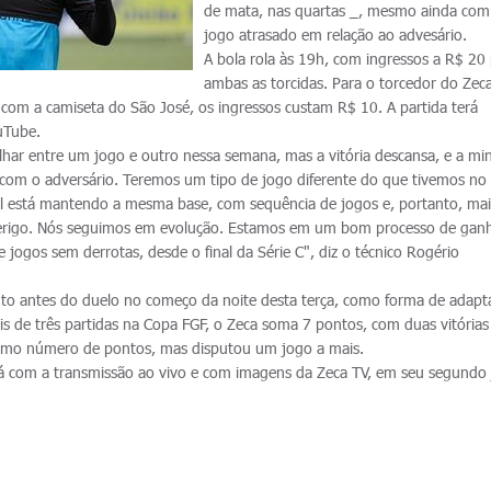
de mata, nas quartas _, mesmo ainda co
jogo atrasado em relação ao advesário.
A bola rola às 19h, com ingressos a R$ 20
ambas as torcidas. Para o torcedor do Zec
 com a camiseta do São José, os ingressos custam R$ 10. A partida terá
uTube.
har entre um jogo e outro nessa semana, mas a vitória descansa, e a mi
om o adversário. Teremos um tipo de jogo diferente do que tivemos no
l está mantendo a mesma base, com sequência de jogos e, portanto, mai
perigo. Nós seguimos em evolução. Estamos em um bom processo de gan
jogos sem derrotas, desde o final da Série C", diz o técnico Rogério
nto antes do duelo no começo da noite desta terça, como forma de adapt
is de três partidas na Copa FGF, o Zeca soma 7 pontos, com duas vitória
smo número de pontos, mas disputou um jogo a mais.
rá com a transmissão ao vivo e com imagens da Zeca TV, em seu segundo