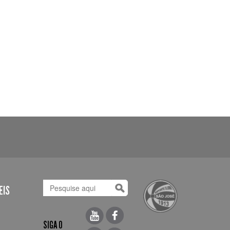
EIS
SIGA O