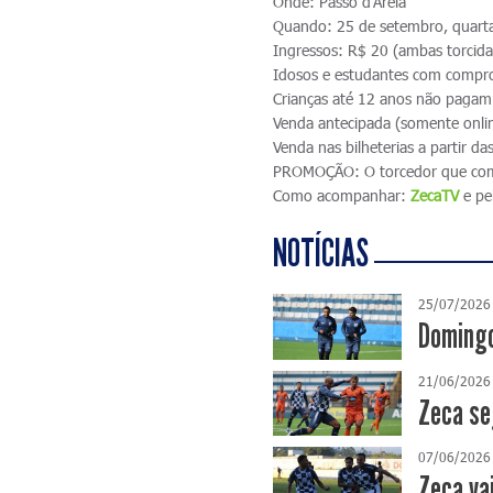
Onde: Passo d'Areia
Quando: 25 de setembro, quarta
Ingressos: R$ 20 (ambas torcida
Idosos e estudantes com compr
Crianças até 12 anos não pagam
Venda antecipada (somente onli
Venda nas bilheterias a partir d
PROMOÇÃO: O torcedor que comp
Como acompanhar:
ZecaTV
e pe
NOTÍCIAS
25/07/2026
Domingo
21/06/2026
Zeca se
07/06/2026
Zeca va