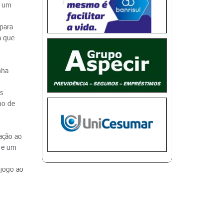
m um
 para
a que
nha
s
ho de
ação ao
s e um
 jogo ao