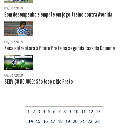
09/01/2019
Bom desempenho e empate em jogo-treino contra Avenida
09/01/2019
Zeca enfrentará a Ponte Preta na segunda fase da Copinha
08/01/2019
SERVIÇO DO JOGO: São José x Rio Preto
1
2
3
4
5
6
7
8
9
10
11
12
13
14
15
16
17
18
19
20
21
22
23