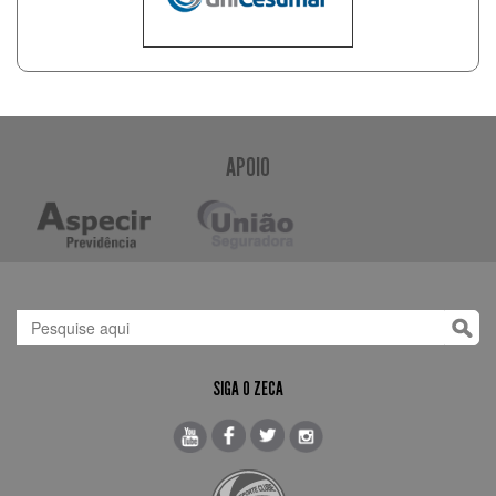
APOIO
SIGA O ZECA