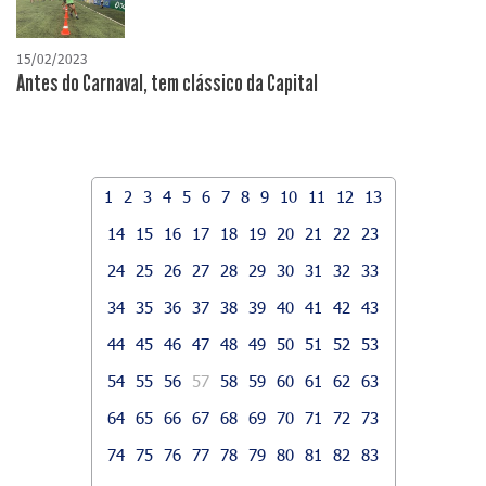
15/02/2023
Antes do Carnaval, tem clássico da Capital
1
2
3
4
5
6
7
8
9
10
11
12
13
14
15
16
17
18
19
20
21
22
23
24
25
26
27
28
29
30
31
32
33
34
35
36
37
38
39
40
41
42
43
44
45
46
47
48
49
50
51
52
53
54
55
56
57
58
59
60
61
62
63
64
65
66
67
68
69
70
71
72
73
74
75
76
77
78
79
80
81
82
83