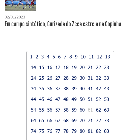
02/01/2023
Em campo sintético, Gurizada do Zeca estreia na Copinha
1
2
3
4
5
6
7
8
9
10
11
12
13
14
15
16
17
18
19
20
21
22
23
24
25
26
27
28
29
30
31
32
33
34
35
36
37
38
39
40
41
42
43
44
45
46
47
48
49
50
51
52
53
54
55
56
57
58
59
60
61
62
63
64
65
66
67
68
69
70
71
72
73
74
75
76
77
78
79
80
81
82
83