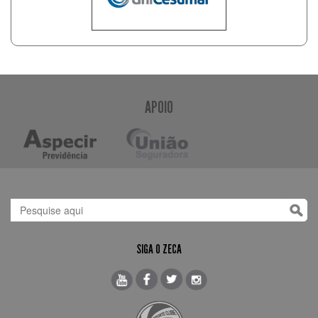
APOIO
SIGA O ZECA