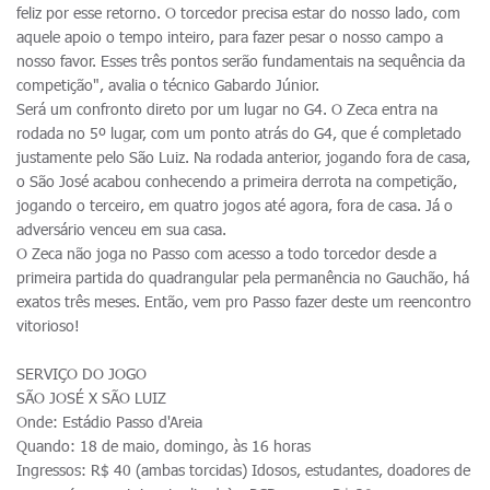
feliz por esse retorno. O torcedor precisa estar do nosso lado, com
aquele apoio o tempo inteiro, para fazer pesar o nosso campo a
nosso favor. Esses três pontos serão fundamentais na sequência da
competição", avalia o técnico Gabardo Júnior.
Será um confronto direto por um lugar no G4. O Zeca entra na
rodada no 5º lugar, com um ponto atrás do G4, que é completado
justamente pelo São Luiz. Na rodada anterior, jogando fora de casa,
o São José acabou conhecendo a primeira derrota na competição,
jogando o terceiro, em quatro jogos até agora, fora de casa. Já o
adversário venceu em sua casa.
O Zeca não joga no Passo com acesso a todo torcedor desde a
primeira partida do quadrangular pela permanência no Gauchão, há
exatos três meses. Então, vem pro Passo fazer deste um reencontro
vitorioso!
SERVIÇO DO JOGO
SÃO JOSÉ X SÃO LUIZ
Onde: Estádio Passo d'Areia
Quando: 18 de maio, domingo, às 16 horas
Ingressos: R$ 40 (ambas torcidas) Idosos, estudantes, doadores de