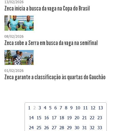
13/02/2026
Zeca inicia a busca da vaga na Copa do Brasil
08/02/2026
Zeca sobe a Serra em busca da vaga na semifinal
01/02/2026
Zeca garante a classificação às quartas do Gauchão
1
2
3
4
5
6
7
8
9
10
11
12
13
14
15
16
17
18
19
20
21
22
23
24
25
26
27
28
29
30
31
32
33