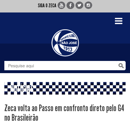
SIGA O ZECA
Toggle
navigati
NOTÍCIAS
Zeca volta ao Passo em confronto direto pelo G4
no Brasileirão