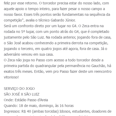
feliz por esse retorno. O torcedor precisa estar do nosso lado, com
aquele apoio o tempo inteiro, para fazer pesar o nosso campo a
nosso favor. Esses três pontos serão fundamentais na sequência da
competição", avalia o técnico Gabardo Júnior.
Será um confronto direto por um lugar no G4. O Zeca entra na
rodada no 5º lugar, com um ponto atrás do G4, que é completado
justamente pelo São Luiz. Na rodada anterior, jogando fora de casa,
o São José acabou conhecendo a primeira derrota na competição,
jogando o terceiro, em quatro jogos até agora, fora de casa. Já o
adversário venceu em sua casa.
O Zeca não joga no Passo com acesso a todo torcedor desde a
primeira partida do quadrangular pela permanência no Gauchão, há
exatos três meses. Então, vem pro Passo fazer deste um reencontro
vitorioso!
SERVIÇO DO JOGO
SÃO JOSÉ X SÃO LUIZ
Onde: Estádio Passo d'Areia
Quando: 18 de maio, domingo, às 16 horas
Ingressos: R$ 40 (ambas torcidas) Idosos, estudantes, doadores de