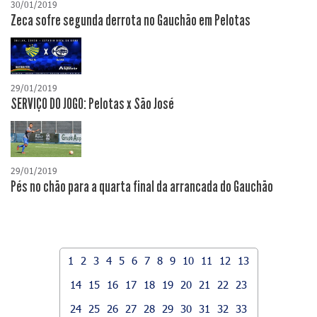
30/01/2019
Zeca sofre segunda derrota no Gauchão em Pelotas
29/01/2019
SERVIÇO DO JOGO: Pelotas x São José
29/01/2019
Pés no chão para a quarta final da arrancada do Gauchão
1
2
3
4
5
6
7
8
9
10
11
12
13
14
15
16
17
18
19
20
21
22
23
24
25
26
27
28
29
30
31
32
33