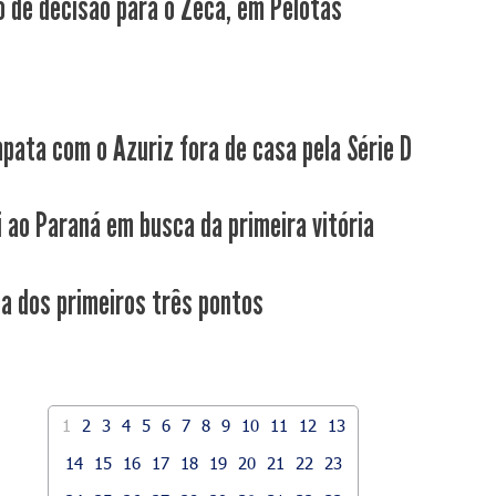
 de decisão para o Zeca, em Pelotas
pata com o Azuriz fora de casa pela Série D
i ao Paraná em busca da primeira vitória
ca dos primeiros três pontos
1
2
3
4
5
6
7
8
9
10
11
12
13
14
15
16
17
18
19
20
21
22
23