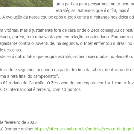
uma partida para pensarmos muito bem n
estratégias. Sabemos que é difícil, mas é
. A evolução da nossa equipe após o jogo contra o Ypiranga nos deixa oti
em vitórias, mas é justamente fora de casa onde o Zeca conseguiu os resu
rsário, porém, terá uma vantagem em relação ao calendário. Enquanto o
gastante contra o Juventude, na segunda, o Inter enfrentou o Brasil no 
de descanso.
e será outro fator que exigirá estratégias bem executadas no Beira-Rio.
duzindo e seguimos brigando na parte de cima da tabela, dentro ou de o
ma à reta final do campeonato".
a da 8ª rodada do Gauchão. O Zeca vem de um empate em 1 a 1 com o Ju
. O Internacional é terceiro, com 13 pontos.
e fevereiro de 2023
osé (compre online:
https://internacional.com.br/noticias/servico-de-jogo-i