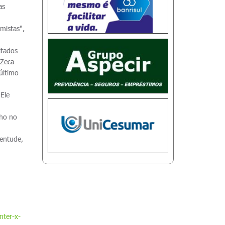
as
mistas",
ltados
 Zeca
último
 Ele
lho no
ventude,
nter-x-