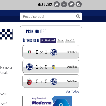
SIGA O ZECA
PRÓXIMO JOGO
ÚLTIMOS JOGOS
Profissional
Base
Sub-20
0
x
1
Detalhes
1
x
0
Detalhes
 Na noite
ional,
0
x
0
Detalhes
m
Ver Todos
e com
. Será