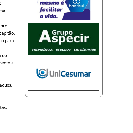
O
ima
mpre
capitão.
edo para
a de
mente a
Jaques,
tas.