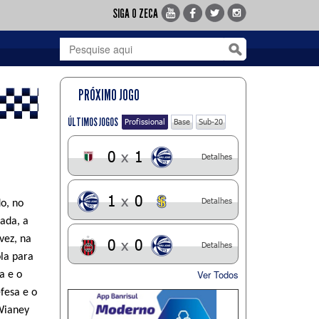
SIGA O ZECA
PRÓXIMO JOGO
ÚLTIMOS JOGOS
Profissional
Base
Sub-20
0
x
1
Detalhes
1
x
0
Detalhes
o, no
ada, a
vez, na
0
x
0
Detalhes
ola para
Ver Todos
a e o
fesa e o
Wianey