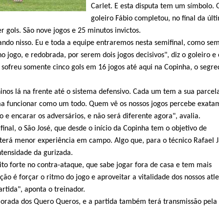
Carlet. E esta disputa tem um símbolo. 
goleiro Fábio completou, no final da últ
r gols. São nove jogos e 25 minutos invictos.
ndo nisso. Eu e toda a equipe entraremos nesta semifinal, como se
 jogo, e redobrada, por serem dois jogos decisivos", diz o goleiro e 
 sofreu somente cinco gols em 16 jogos até aqui na Copinha, o segr
os lá na frente até o sistema defensivo. Cada um tem a sua parcel
ema funcionar como um todo. Quem vê os nossos jogos percebe exata
 e encarar os adversários, e não será diferente agora", avalia.
final, o São José, que desde o início da Copinha tem o objetivo de
 terá menor experiência em campo. Algo que, para o técnico Rafael 
tensidade da gurizada.
o forte no contra-ataque, que sabe jogar fora de casa e tem mais
ção é forçar o ritmo do jogo e aproveitar a vitalidade dos nossos atle
artida", aponta o treinador.
Morada dos Quero Queros, e a partida também terá transmissão pela