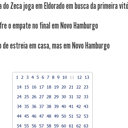
a do Zeca joga em Eldorado em busca da primeira vitó
fre o empate no final em Novo Hamburgo
 de estreia em casa, mas em Novo Hamburgo
1
2
3
4
5
6
7
8
9
10
11
12
13
14
15
16
17
18
19
20
21
22
23
24
25
26
27
28
29
30
31
32
33
34
35
36
37
38
39
40
41
42
43
44
45
46
47
48
49
50
51
52
53
54
55
56
57
58
59
60
61
62
63