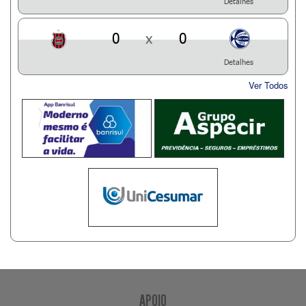
Detalhes
0
x
0
Detalhes
Ver Todos
APOIO