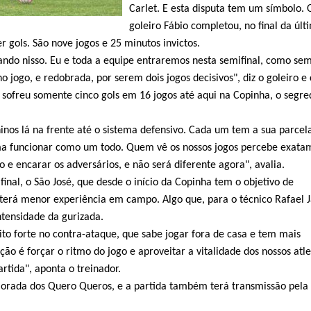
Carlet. E esta disputa tem um símbolo. 
goleiro Fábio completou, no final da últ
r gols. São nove jogos e 25 minutos invictos.
ndo nisso. Eu e toda a equipe entraremos nesta semifinal, como se
 jogo, e redobrada, por serem dois jogos decisivos", diz o goleiro e 
 sofreu somente cinco gols em 16 jogos até aqui na Copinha, o segr
os lá na frente até o sistema defensivo. Cada um tem a sua parcel
ema funcionar como um todo. Quem vê os nossos jogos percebe exata
 e encarar os adversários, e não será diferente agora", avalia.
final, o São José, que desde o início da Copinha tem o objetivo de
 terá menor experiência em campo. Algo que, para o técnico Rafael 
tensidade da gurizada.
o forte no contra-ataque, que sabe jogar fora de casa e tem mais
ção é forçar o ritmo do jogo e aproveitar a vitalidade dos nossos atle
artida", aponta o treinador.
Morada dos Quero Queros, e a partida também terá transmissão pela