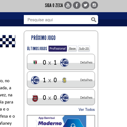
SIGA O ZECA
PRÓXIMO JOGO
ÚLTIMOS JOGOS
Profissional
Base
Sub-20
0
x
1
Detalhes
1
x
0
Detalhes
o, no
ada, a
vez, na
0
x
0
Detalhes
ola para
Ver Todos
a e o
fesa e o
Wianey