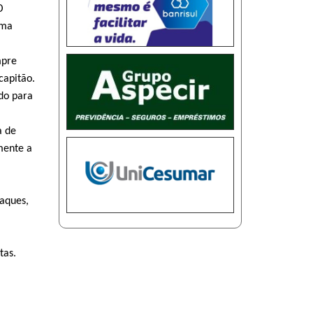
O
ima
mpre
capitão.
edo para
a de
mente a
Jaques,
tas.