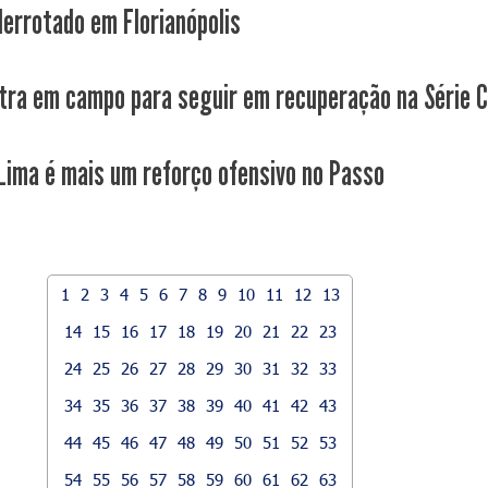
derrotado em Florianópolis
tra em campo para seguir em recuperação na Série 
 Lima é mais um reforço ofensivo no Passo
1
2
3
4
5
6
7
8
9
10
11
12
13
14
15
16
17
18
19
20
21
22
23
24
25
26
27
28
29
30
31
32
33
34
35
36
37
38
39
40
41
42
43
44
45
46
47
48
49
50
51
52
53
54
55
56
57
58
59
60
61
62
63