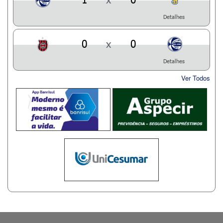
Detalhes
0
x
0
Detalhes
Ver Todos