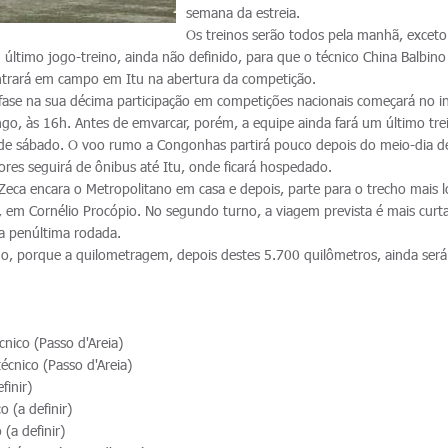
semana da estreia.
Os treinos serão todos pela manhã, exceto
último jogo-treino, ainda não definido, para que o técnico China Balbino
entrará em campo em Itu na abertura da competição.
 fase na sua décima participação em competições nacionais começará no in
o, às 16h. Antes de emvarcar, porém, a equipe ainda fará um último tre
 de sábado. O voo rumo a Congonhas partirá pouco depois do meio-dia d
ores seguirá de ônibus até Itu, onde ficará hospedado.
 Zeca encara o Metropolitano em casa e depois, parte para o trecho mais 
, em Cornélio Procópio. No segundo turno, a viagem prevista é mais curta
a penúltima rodada.
o, porque a quilometragem, depois destes 5.700 quilômetros, ainda ser
cnico (Passo d'Areia)
écnico (Passo d'Areia)
finir)
o (a definir)
 (a definir)