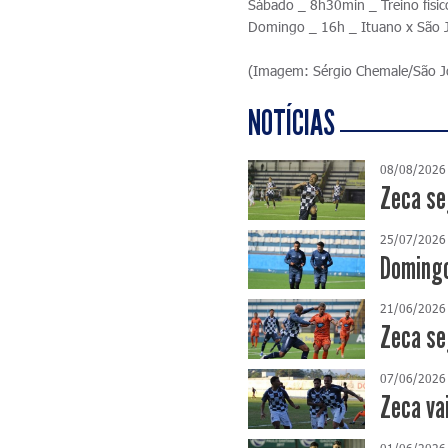
Sábado _ 8h30min _ Treino físico
Domingo _ 16h _ Ituano x São Jo
(Imagem: Sérgio Chemale/São J
NOTÍCIAS
08/08/2026
Zeca se
25/07/2026
Domingo
21/06/2026
Zeca se
07/06/2026
Zeca va
01/06/2026