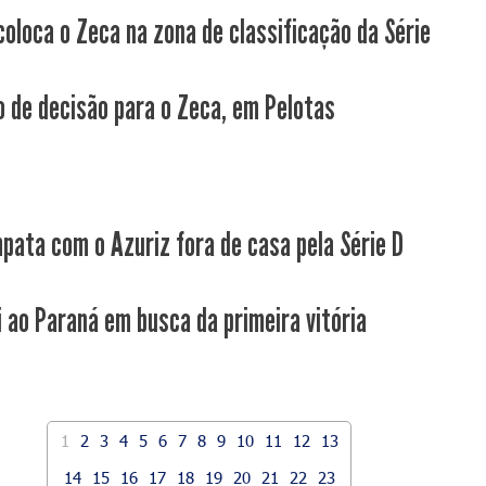
coloca o Zeca na zona de classificação da Série
 de decisão para o Zeca, em Pelotas
pata com o Azuriz fora de casa pela Série D
i ao Paraná em busca da primeira vitória
1
2
3
4
5
6
7
8
9
10
11
12
13
14
15
16
17
18
19
20
21
22
23