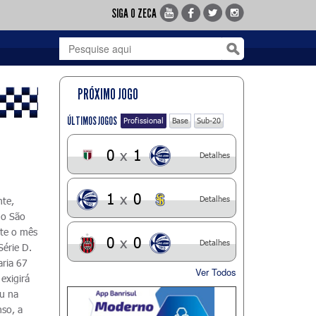
SIGA O ZECA
PRÓXIMO JOGO
ÚLTIMOS JOGOS
Profissional
Base
Sub-20
0
x
1
Detalhes
1
x
0
Detalhes
nte,
 o São
nte o mês
0
x
0
Detalhes
Série D.
aria 67
Ver Todos
exigirá
ou na
nso, a