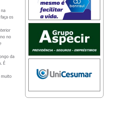
 na
 faça os
terior
ino no
e
longo da
. É
á muito