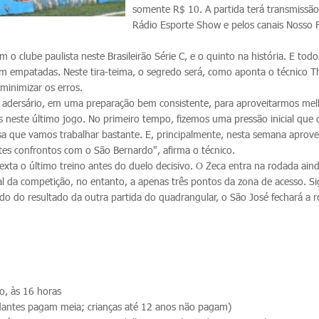
somente R$ 10. A partida terá transmissão
Rádio Esporte Show e pelos canais Nosso 
m o clube paulista neste Brasileirão Série C, e o quinto na história. E todo
ram empatadas. Neste tira-teima, o segredo será, como aponta o técnico T
minimizar os erros.
adersário, em uma preparação bem consistente, para aproveitarmos me
s neste último jogo. No primeiro tempo, fizemos uma pressão inicial que
ossa que vamos trabalhar bastante. E, principalmente, nesta semana aprov
stes confrontos com o São Bernardo", afirma o técnico.
ta o último treino antes do duelo decisivo. O Zeca entra na rodada ain
al da competição, no entanto, a apenas três pontos da zona de acesso. Sig
o do resultado da outra partida do quadrangular, o São José fechará a 
, às 16 horas
udantes pagam meia; crianças até 12 anos não pagam)