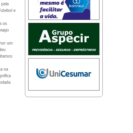
 pela
Futebol e
s os
hiago
lhor um
 deu
eitamos
da na
nifica
rodada