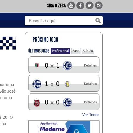
SIGA O ZECA
PRÓXIMO JOGO
ÚLTIMOS JOGOS
Profissional
Base
Sub-20
0
x
1
Detalhes
1
x
0
Detalhes
 por uma
 São José
ndo uma
0
x
0
Detalhes
Ver Todos
$ 20. O
o na
a