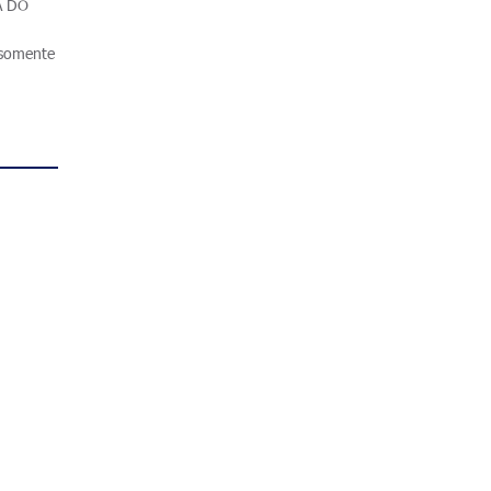
A DO
 (somente