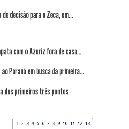
 de decisão para o Zeca, em...
pata com o Azuriz fora de casa...
i ao Paraná em busca da primeira...
ca dos primeiros três pontos
1
2
3
4
5
6
7
8
9
10
11
12
13