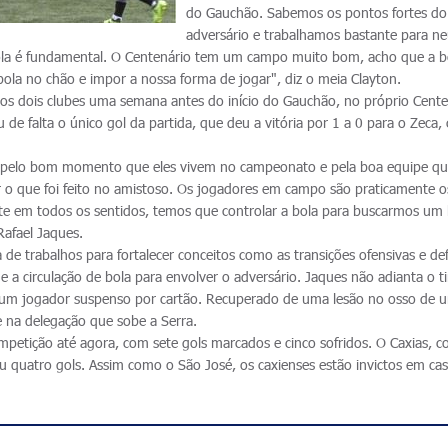
do Gauchão. Sabemos os pontos fortes do
adversário e trabalhamos bastante para neu
bola é fundamental. O Centenário tem um campo muito bom, acho que a bo
 bola no chão e impor a nossa forma de jogar", diz o meia Clayton.
elos dois clubes uma semana antes do início do Gauchão, no próprio Cente
u de falta o único gol da partida, que deu a vitória por 1 a 0 para o Zeca
, pelo bom momento que eles vivem no campeonato e pela boa equipe qu
o que foi feito no amistoso. Os jogadores em campo são praticamente o
te em todos os sentidos, temos que controlar a bola para buscarmos u
 Rafael Jaques.
de trabalhos para fortalecer conceitos como as transições ofensivas e de
e a circulação de bola para envolver o adversário. Jaques não adianta o 
um jogador suspenso por cartão. Recuperado de uma lesão no osso de 
e na delegação que sobe a Serra.
etição até agora, com sete gols marcados e cinco sofridos. O Caxias, 
u quatro gols. Assim como o São José, os caxienses estão invictos em cas