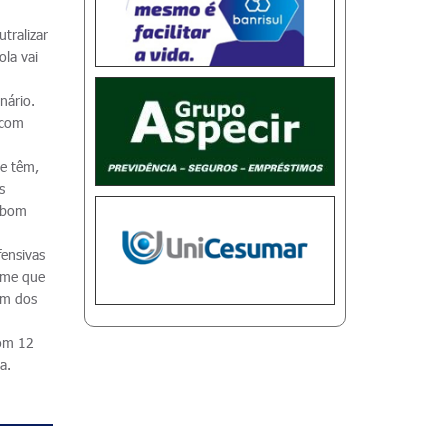
tralizar
la vai
nário.
, com
e têm,
s
m bom
fensivas
time que
um dos
com 12
a.