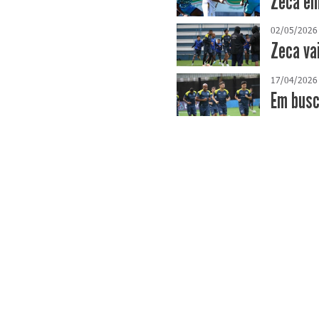
Zeca em
02/05/2026
Zeca va
17/04/2026
​Em bus