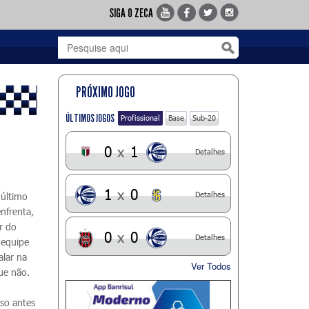
SIGA O ZECA
PRÓXIMO JOGO
ÚLTIMOS JOGOS
Profissional
Base
Sub-20
0
x
1
Detalhes
1
x
0
Detalhes
 último
enfrenta,
r do
0
x
0
Detalhes
 equipe
alar na
Ver Todos
ue não.
so antes