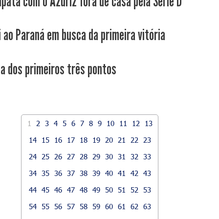
pata com o Azuriz fora de casa pela Série D
i ao Paraná em busca da primeira vitória
ca dos primeiros três pontos
1
2
3
4
5
6
7
8
9
10
11
12
13
14
15
16
17
18
19
20
21
22
23
24
25
26
27
28
29
30
31
32
33
34
35
36
37
38
39
40
41
42
43
44
45
46
47
48
49
50
51
52
53
54
55
56
57
58
59
60
61
62
63