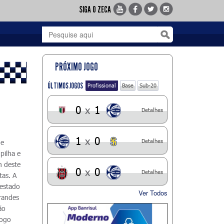
SIGA O ZECA
PRÓXIMO JOGO
ÚLTIMOS JOGOS
Profissional
Base
Sub-20
0
x
1
Detalhes
1
x
0
Detalhes
 e
pilha e
h deste
0
x
0
Detalhes
tas. A
 estado
Ver Todos
randes
ão
jogo