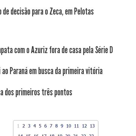
 de decisão para o Zeca, em Pelotas
pata com o Azuriz fora de casa pela Série D
i ao Paraná em busca da primeira vitória
ca dos primeiros três pontos
1
2
3
4
5
6
7
8
9
10
11
12
13
14
15
16
17
18
19
20
21
22
23