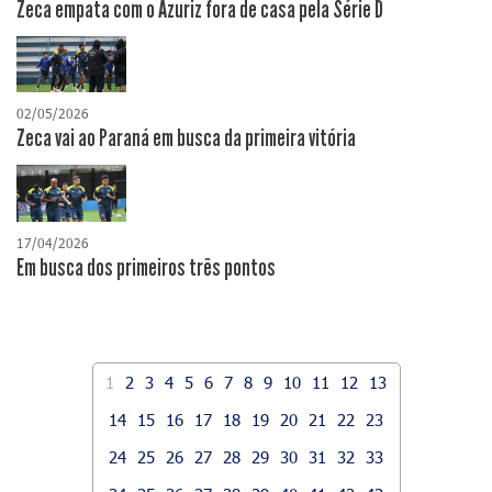
Zeca empata com o Azuriz fora de casa pela Série D
02/05/2026
Zeca vai ao Paraná em busca da primeira vitória
17/04/2026
​Em busca dos primeiros três pontos
1
2
3
4
5
6
7
8
9
10
11
12
13
14
15
16
17
18
19
20
21
22
23
24
25
26
27
28
29
30
31
32
33