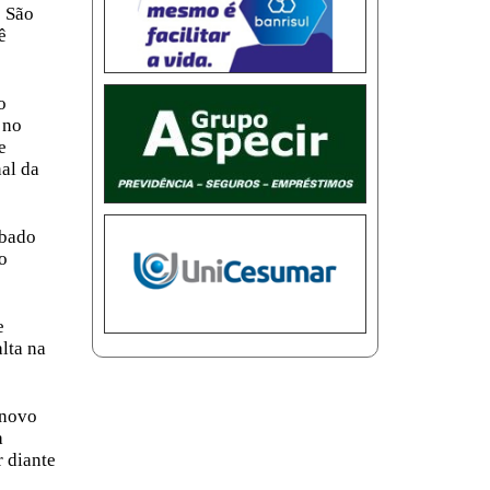
o São
ê
o
 no
e
nal da
ubado
ão
.
e
lta na
 novo
a
r diante