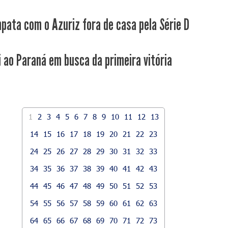
pata com o Azuriz fora de casa pela Série D
i ao Paraná em busca da primeira vitória
1
2
3
4
5
6
7
8
9
10
11
12
13
14
15
16
17
18
19
20
21
22
23
24
25
26
27
28
29
30
31
32
33
34
35
36
37
38
39
40
41
42
43
44
45
46
47
48
49
50
51
52
53
54
55
56
57
58
59
60
61
62
63
64
65
66
67
68
69
70
71
72
73