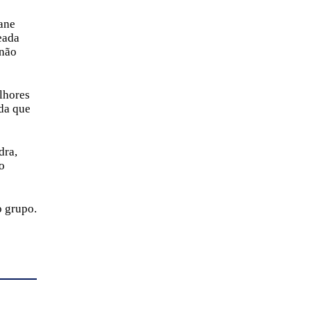
vane
eada
 não
lhores
da que
dra,
o
o grupo.