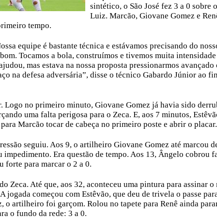
sintético, o São José fez 3 a 0 sobre 
Luiz. Marcão, Giovane Gomez e Ren
primeiro tempo.
ossa equipe é bastante técnica e estávamos precisando do noss
bom. Tocamos a bola, construímos e tivemos muita intensidade
 ajudou, mas estava na nossa proposta pressionarmos avançado 
ço na defesa adversária”, disse o técnico Gabardo Júnior ao fi
or. Logo no primeiro minuto, Giovane Gomez já havia sido derr
rçando uma falta perigosa para o Zeca. E, aos 7 minutos, Estêv
para Marcão tocar de cabeça no primeiro poste e abrir o placar
essão seguiu. Aos 9, o artilheiro Giovane Gomez até marcou d
u impedimento. Era questão de tempo. Aos 13, Ângelo cobrou fa
 forte para marcar o 2 a 0.
do Zeca. Até que, aos 32, aconteceu uma pintura para assinar o
 A jogada começou com Estêvão, que deu de trivela o passe par
 o artilheiro foi garçom. Rolou no tapete para Renê ainda para
ara o fundo da rede: 3 a 0.