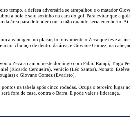
eiro tempo, a defesa adversária se atrapalhou e o matador Gio
bou a bola e saiu sozinho na cara do gol. Para evitar que a gol
aiu da área para defender com a mão quando seria encoberto. Aí
m a vantagem no placar, foi novamente o Zeca que teve as me
em um chutaço de dentro da área, e Giovane Gomez, na cabeça
evou o Zeca a campo neste domingo com Fábio Rampi; Tiago Pe
niel (Ricardo Cerqueira), Venício (Léo Santos), Nonato, Estêvã
ouglas) e Giovane Gomez (Evaristo).
8 pontos na tabela após cinco rodadas. Ocupa o terceiro lugar n
erá fora de casa, contra o Barra. E pode valer s liderança.