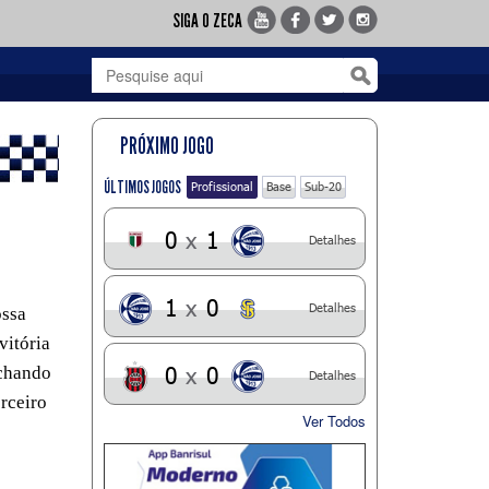
SIGA O ZECA
PRÓXIMO JOGO
ÚLTIMOS JOGOS
Profissional
Base
Sub-20
0
x
1
Detalhes
1
x
0
Detalhes
ossa
vitória
0
x
0
echando
Detalhes
erceiro
Ver Todos