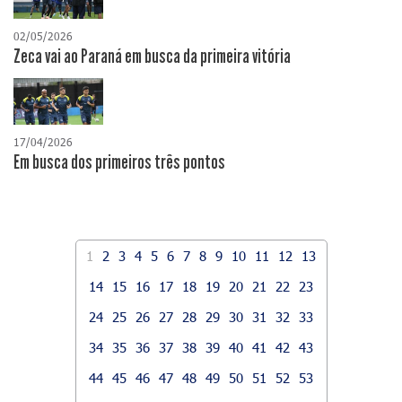
02/05/2026
Zeca vai ao Paraná em busca da primeira vitória
17/04/2026
​Em busca dos primeiros três pontos
1
2
3
4
5
6
7
8
9
10
11
12
13
14
15
16
17
18
19
20
21
22
23
24
25
26
27
28
29
30
31
32
33
34
35
36
37
38
39
40
41
42
43
44
45
46
47
48
49
50
51
52
53