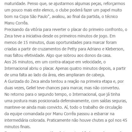
maturidade. Penso que, se ajustarmos algumas peças, reforçarmos
um pouco mais este elenco, o clube poderá fazer um papel muito
bom na Copa São Paulo", avaliou, ao final da partida, o técnico
Manu Corrêa.
Precisando da vitória para reverter o placar do primeiro confronto, o
Zeca teve a iniciativa desde os primeiros minutos de jogo. Em
menos de 15 minutos, duas oportunidades para marcar foram
criadas a partir de cruzamentos de Petty para Adriano e Kleberson,
mas faltou efetividade. Algo que sobrou aos donos da casa.
Aos 26 minutos, em um contra-ataque em velocidade, o
Internacional abriu o placar. Apenas quatro minutos depois, a partir
de uma falta ao lado da área, eles ampliaram de cabeça.
A Gurizada do Zeca ainda tentou a reação na primeira etapa e, por
duas vezes, Geliel teve chances para marcar, mas não converteu.
No retorno para o segundo tempo, o Internacional, que já tinha
uma postura mais posicionada defensivamente, com saídas seguras,
manteve-se ainda mais convicto. Aí, todo o trabalho de circulação
da equipe comandada por Manu Corrêa passou a esbarrar na
intermediária colorada. Praticamente não houve chutes a gol nos 45
minutos finais.