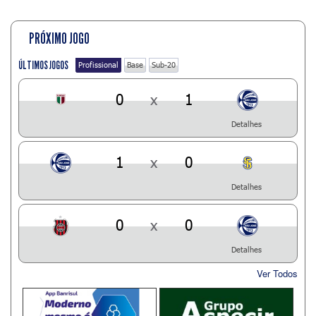
PRÓXIMO JOGO
ÚLTIMOS JOGOS
Profissional
Base
Sub-20
0
x
1
Detalhes
1
x
0
Detalhes
0
x
0
Detalhes
Ver Todos