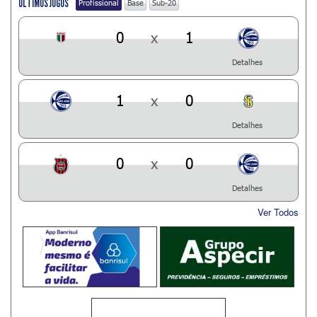
ÚLTIMOS JOGOS
Profissional
Base
Sub-20
0
x
1
Detalhes
1
x
0
Detalhes
0
x
0
Detalhes
Ver Todos