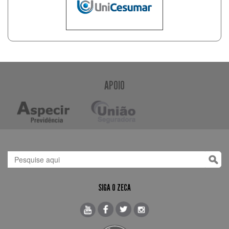
APOIO
SIGA O ZECA