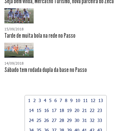
Seja bem vinda, Mercatho Turismo, nova parceira do Zeca
15/09/2018
Tarde de muita bola na rede no Passo
14/09/2018
Sábado tem rodada dupla da base no Passo
1
2
3
4
5
6
7
8
9
10
11
12
13
14
15
16
17
18
19
20
21
22
23
24
25
26
27
28
29
30
31
32
33
34
35
36
37
38
39
40
41
42
43