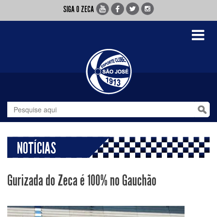
SIGA O ZECA
Toggle
navigati
NOTÍCIAS
Gurizada do Zeca é 100% no Gauchão