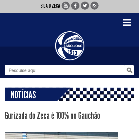
SIGA O ZECA
Toggle
navigati
NOTÍCIAS
Gurizada do Zeca é 100% no Gauchão