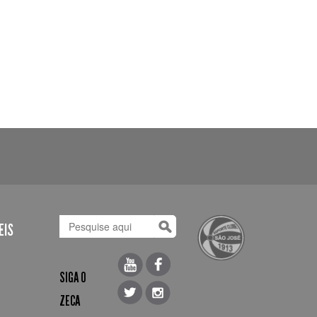
EIS
SIGA O
ZECA