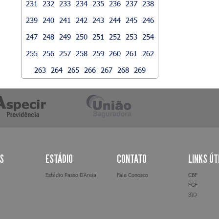
231
232
233
234
235
236
237
238
239
240
241
242
243
244
245
246
247
248
249
250
251
252
253
254
255
256
257
258
259
260
261
262
263
264
265
266
267
268
269
AS
ESTÁDIO
CONTATO
LINKS ÚT
Estádio Passo D’Areia
Fale Conosco
CBF
FGF
BID