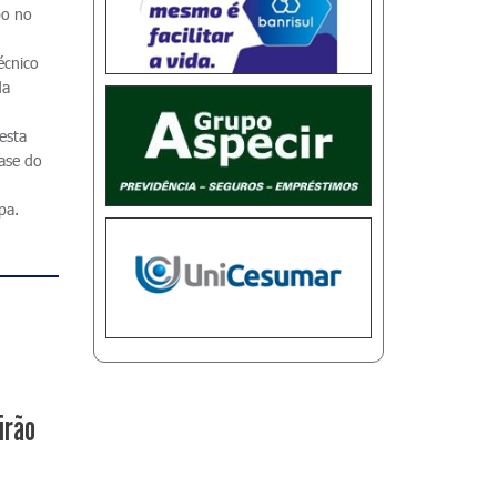
po no
.
écnico
da
esta
ase do
pa.
irão