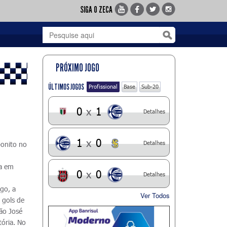
SIGA O ZECA
PRÓXIMO JOGO
ÚLTIMOS JOGOS
Profissional
Base
Sub-20
0
x
1
Detalhes
1
x
0
Detalhes
bonito no
ra em
0
x
0
Detalhes
go, a
Ver Todos
 gols de
ão José
tória. No