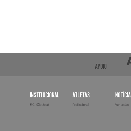
APOIO
INSTITUCIONAL
ATLETAS
NOTÍCI
E.C. São José
Profissional
Ver todas