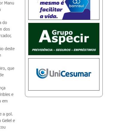
por Manu
m
a do
um dos
rcador,
io deste
e
iro, que
de
nça
ribles e
ou em
e a gol.
Geliel e
rcou