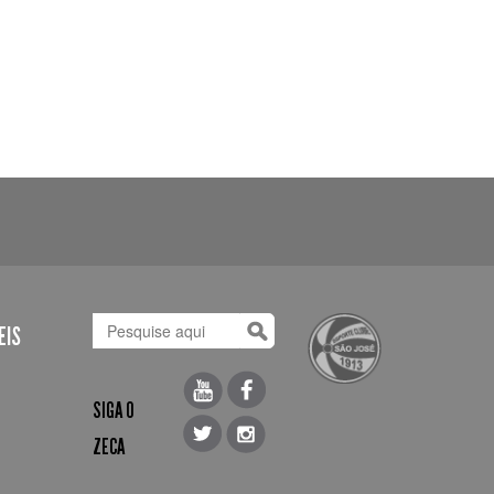
EIS
SIGA O
ZECA