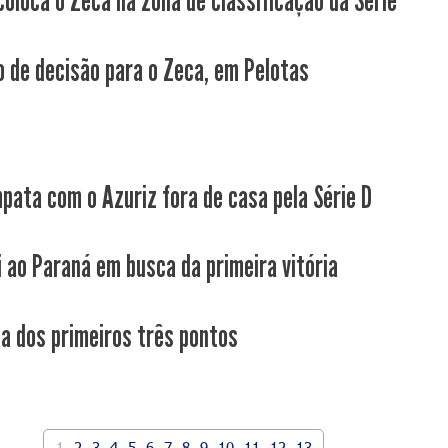
coloca o Zeca na zona de classificação da Série
 de decisão para o Zeca, em Pelotas
pata com o Azuriz fora de casa pela Série D
i ao Paraná em busca da primeira vitória
ca dos primeiros três pontos
1
2
3
4
5
6
7
8
9
10
11
12
13