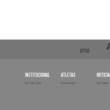
APOIO
INSTITUCIONAL
ATLETAS
NOTÍCI
E.C. São José
Profissional
Ver todas