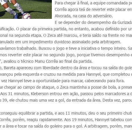
Para chegar à final, a equipe comandada 
Corrêa agora teá de reverter este placar e
Alvorada, na casa do adversário.
E se depender do desempenho da Gurizad
ssificação. O placar da primeira partida, no entanto, acabou definido por 
ional na segunda etapa. O Zeca até marcou, e teria saído na frente no ma
anulado em um impedimento duvidoso assinalado pela arbitragem.
avíamos trabalhado. Buscou o jogo e teve a iniciativa o tempo inteiro. Sa
mos reverter este placar no segundo jogo, porque tivemos desempenho 
, avaliou o técnico Manu Corrêa ao final da partida.
, Bareta apareceu com liberdade dentro da área e tocou na saída do gole
 avançou pela esquerda e cruzou na medida para Hannyel, que completou 
a vez Hannyel teve a oportunidade para marcar, cabeceando para fora.
se chegar ao campo de ataque, o Zeca mantinha a posse de bola, a prese
. Aos 31 minutos, Kleberson entrou em ação, passou pelos marcadores a d
 39, ele chutou mais uma vez a gol, da entrada da área. Desta vez, par
onseguiu equilibrar a partida, e aos 11 minutos, deu o seu primeiro chut
rrêa, porém, reagiu rapidamente. Aos 19 minutos, Hannyel tabelou com 
 a área e tocar na saída do goleiro para o gol. A arbitragem, porém, ma