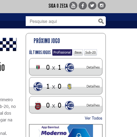
SIGA O ZECA
PRÓXIMO JOGO
ÚLTIMOS JOGOS
Profissional
Base
Sub-20
ão
0
x
1
Detalhes
1
x
0
Detalhes
rimeiro
0
x
0
Detalhes
ub-20, no
nal dos
Ver Todos
ugar na
nal.