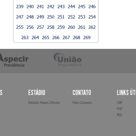
239
240
241
242
243
244
245
246
247
248
249
250
251
252
253
254
255
256
257
258
259
260
261
262
263
264
265
266
267
268
269
AS
ESTÁDIO
CONTATO
LINKS ÚT
Estádio Passo D’Areia
Fale Conosco
CBF
FGF
BID