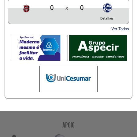
0
x
0
Detalhes
Ver Todos
APOIO