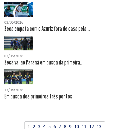
03/05/2026
Zeca empata com o Azuriz fora de casa pela...
02/05/2026
Zeca vai ao Paraná em busca da primeira...
17/04/2026
​Em busca dos primeiros três pontos
1
2
3
4
5
6
7
8
9
10
11
12
13