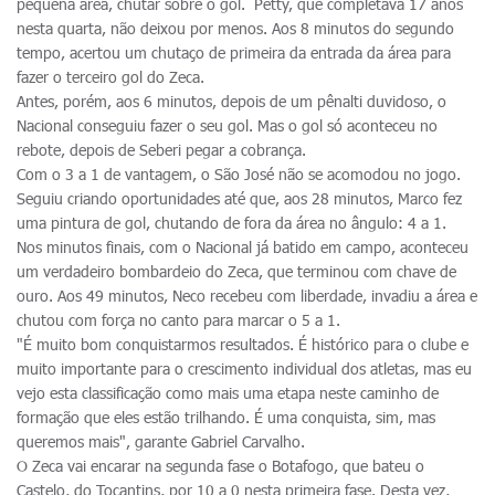
pequena área, chutar sobre o gol. Petty, que completava 17 anos
nesta quarta, não deixou por menos. Aos 8 minutos do segundo
tempo, acertou um chutaço de primeira da entrada da área para
fazer o terceiro gol do Zeca.
Antes, porém, aos 6 minutos, depois de um pênalti duvidoso, o
Nacional conseguiu fazer o seu gol. Mas o gol só aconteceu no
rebote, depois de Seberi pegar a cobrança.
Com o 3 a 1 de vantagem, o São José não se acomodou no jogo.
Seguiu criando oportunidades até que, aos 28 minutos, Marco fez
uma pintura de gol, chutando de fora da área no ângulo: 4 a 1.
Nos minutos finais, com o Nacional já batido em campo, aconteceu
um verdadeiro bombardeio do Zeca, que terminou com chave de
ouro. Aos 49 minutos, Neco recebeu com liberdade, invadiu a área e
chutou com força no canto para marcar o 5 a 1.
"É muito bom conquistarmos resultados. É histórico para o clube e
muito importante para o crescimento individual dos atletas, mas eu
vejo esta classificação como mais uma etapa neste caminho de
formação que eles estão trilhando. É uma conquista, sim, mas
queremos mais", garante Gabriel Carvalho.
O Zeca vai encarar na segunda fase o Botafogo, que bateu o
Castelo, do Tocantins, por 10 a 0 nesta primeira fase. Desta vez,