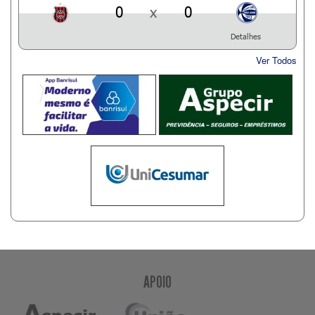
0
x
0
Detalhes
Ver Todos
APOIO