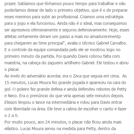
prazer. Sabíamos que tínhamos pouco tempo para trabalhar e não
poderíamos deixar de lado o primeiro objetivo, que é o de preparar
esses meninos para subir ao profissional. Criamos uma estratégia
para o jogo e ela funcionou. Ainda não é o ideal, mas conseguimos
ser agressivos ofensivamente e seguros defensivamente. Hoje, esses
atletas certamente deram um passo a mais no amadurecimentp
para chegarem ao time principal", avalia o técnico Gabriel Carvalho.
E o controle da equipe comandada pelo ele se mostrou logo no
primeiro minuto da partida. Foi quando Davis cobrou falta com
maestria, na cabeça do zagueiro artilheiro Gabriel. Ele testou e abriu
o placar.
Ao invés do adversário acordar, era o Zeca que seguia em cima. As
15 minutos, Lucas Moura fez grande jogada e apareceu na cara do
gol. O goleiro fez grande defesa e ainda defendeu rebotes de Petty
e Neco. Era o prenúncio do que viria apenas sete minutos depois.
Elisson limpou o lance na intermediária e rolou para Davis entrar
com liberdade na área. Ele teve a calma de escolher o canto e fazer
o 2 a 0.
Por muito pouco, aos 24 minutos, o placar não ficou ainda mais
elástico. Lucas Moura serviu na medida para Petty, dentro da