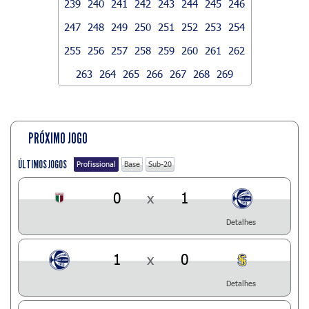
239
240
241
242
243
244
245
246
247
248
249
250
251
252
253
254
255
256
257
258
259
260
261
262
263
264
265
266
267
268
269
PRÓXIMO JOGO
ÚLTIMOS JOGOS
Profissional
Base
Sub-20
0
x
1
Detalhes
1
x
0
Detalhes