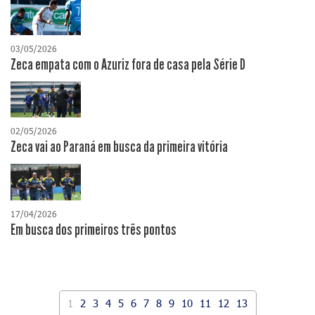
03/05/2026
Zeca empata com o Azuriz fora de casa pela Série D
02/05/2026
Zeca vai ao Paraná em busca da primeira vitória
17/04/2026
​Em busca dos primeiros três pontos
1
2
3
4
5
6
7
8
9
10
11
12
13