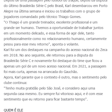
Depois de uma passagem pelo futebol do Iraque, depois da disputa
do último Brasileirão Série C pelo Brasil, Karl desembarcou em Porto
Alegre na última semana e iniciou os trabalhos com o grupo de
jogadores comandado pelo técnico Thiago Gomes.
"O Thiago é um grande treinador, excelente profissional e um
grande ser humano. Tivemos a oportunidade de trabalhar juntos
em um momento delicado, e essa forma de agir dele, tanto
priofissionalmente como no relacionamento humano, certamemnte
pesou para esse meu retorno", aponta o volante.
Karl foi um dos destaques na campanha do acesso nacional do Zeca
em 2018. No ano seguinte, ele retornou para a disputa do
Brasileirão Série C e novamente foi destaque do time que ficou a
apenas um gol de um novo acesso nacional. Em 2021, a passagem
foi mais curta, apenas na arrancada do Gauchão.
Agora, Karl garante que o contexto é outro, mas o sentimento pelo
clube continua:
"Tenho muita gratidão pelo São José, e considero aqui uma
segunda casa mesmo. Eu sempre fui vitorioso aqui, e é com esse
sentimento que eu retorno para ficar bastante tempo".
QUEM É ELE