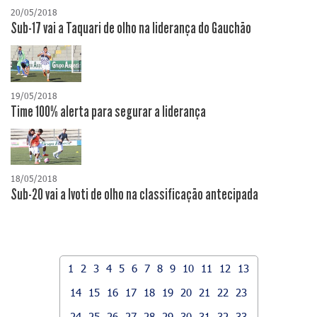
20/05/2018
Sub-17 vai a Taquari de olho na liderança do Gauchão
19/05/2018
Time 100% alerta para segurar a liderança
18/05/2018
Sub-20 vai a Ivoti de olho na classificação antecipada
1
2
3
4
5
6
7
8
9
10
11
12
13
14
15
16
17
18
19
20
21
22
23
24
25
26
27
28
29
30
31
32
33